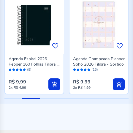
Agenda Espiral 2026
Agenda Grampeada Planner
Pepper 160 Folhas Tilibra -
Soho 2026 Tilibra - Sortido
Avaliação:
Avaliação:
Preto
(9)
(13)
96%
96%
R$ 9,99
R$ 9,99
2x
R$ 4,99
2x
R$ 4,99