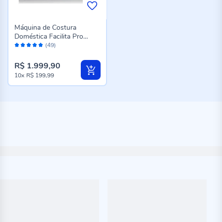
Máquina de Costura
Doméstica Facilita Pro
Avaliação:
4423 Singer
(49)
96%
R$ 1.999,90
10x
R$ 199,99