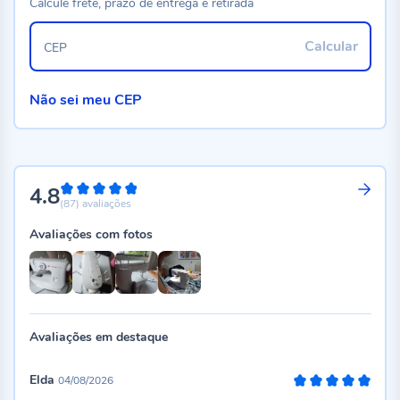
Calcule frete, prazo de entrega e retirada
Calcular
CEP
Não sei meu CEP
4.8
96%
(87)
avaliações
Avaliações com fotos
Avaliações em destaque
Elda
04/08/2026
100%