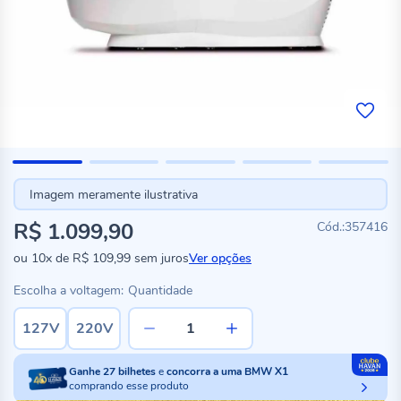
Imagem meramente ilustrativa
R$ 1.099,90
357416
ou
10x
de
R$ 109,99
sem juros
Ver opções
Escolha a voltagem:
Quantidade
127V
220V
Ganhe
27
bilhetes
e
concorra a uma BMW X1
comprando esse produto