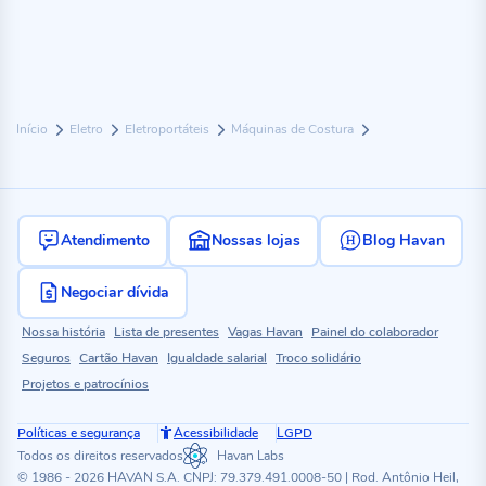
Início
Eletro
Eletroportáteis
Máquinas de Costura
Atendimento
Nossas lojas
Blog Havan
Negociar dívida
Nossa história
Lista de presentes
Vagas Havan
Painel do colaborador
Seguros
Cartão Havan
Igualdade salarial
Troco solidário
Projetos e patrocínios
Políticas e segurança
Acessibilidade
LGPD
Todos os direitos reservados
Havan Labs
© 1986 - 2026 HAVAN S.A. CNPJ: 79.379.491.0008-50 | Rod. Antônio Heil,