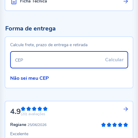
Ficha Técnica
Forma de entrega
Calcule frete, prazo de entrega e retirada
Calcular
CEP
Não sei meu CEP
4.9
98%
(20)
avaliações
Regiane
25/06/2026
100%
Excelente