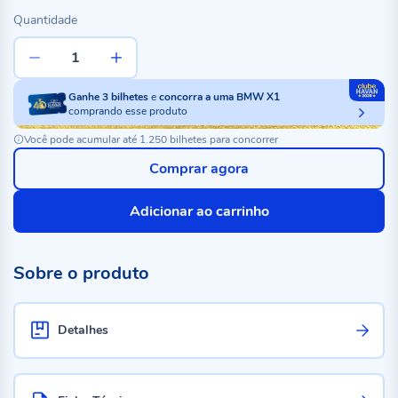
Quantidade
Ganhe
3
bilhetes
e
concorra a uma BMW X1
comprando esse produto
Você pode acumular até 1.250 bilhetes para concorrer
Comprar agora
Adicionar ao carrinho
Sobre o produto
Detalhes