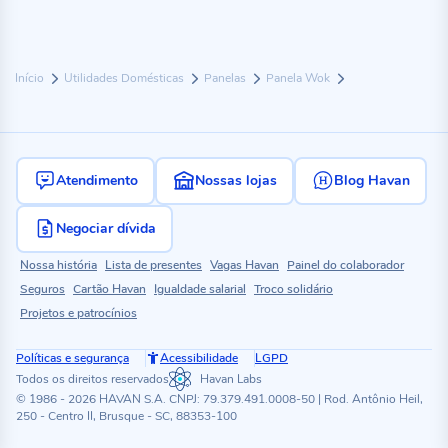
Início
Utilidades Domésticas
Panelas
Panela Wok
Atendimento
Nossas lojas
Blog Havan
Negociar dívida
Nossa história
Lista de presentes
Vagas Havan
Painel do colaborador
Seguros
Cartão Havan
Igualdade salarial
Troco solidário
Projetos e patrocínios
Políticas e segurança
Acessibilidade
LGPD
Todos os direitos reservados
Havan Labs
© 1986 - 2026 HAVAN S.A. CNPJ: 79.379.491.0008-50 | Rod. Antônio Heil,
250 - Centro II, Brusque - SC, 88353-100