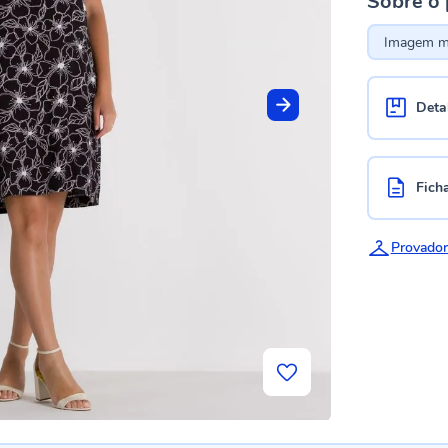
Sobre o
Imagem me
Deta
Fich
Provador