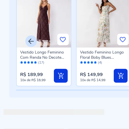
no
Vestido Longo Feminino
Vestido Feminino Longo
Com Renda No Decote
Floral Boby Blues
Avaliação:
Avaliação:
Boby Blues Xadrez
Estampado
(17)
(4)
98%
96%
R$ 189,99
R$ 149,99
10x
de
R$ 18,99
10x
de
R$ 14,99