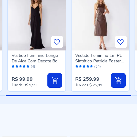
Vestido Feminino Longo
Vestido Feminino Em PU
De Alça Com Decote Boby
Sintético Patricia Foster
Avaliação:
Avaliação:
Blues Preto
Marrom
(4)
(34)
96%
98%
R$ 99,99
R$ 259,99
10x
de
R$ 9,99
10x
de
R$ 25,99