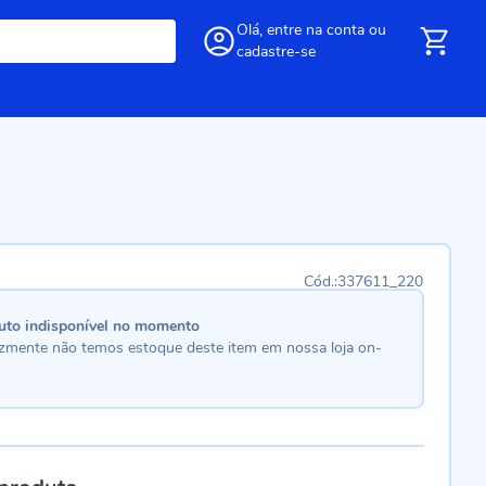
Olá,
entre
na conta
ou
cadastre-se
337611_220
uto indisponível no momento
lizmente não temos estoque deste item em nossa loja on-