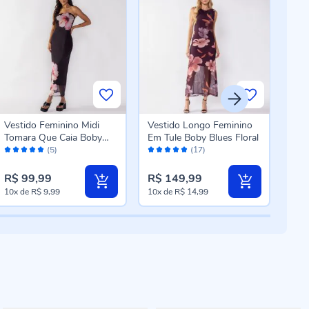
Vestido Feminino Midi
Vestido Longo Feminino
Vest
Tomara Que Caia Boby
Em Tule Boby Blues Floral
Fruf
Avaliação:
Avaliação:
Aval
Blues Preto
(5)
(17)
100%
98%
10
R$ 99,99
R$ 149,99
R$ 
10x
de
R$ 9,99
10x
de
R$ 14,99
10x