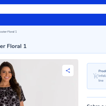
oster Floral 1
r Floral 1
Prod
Infe
line