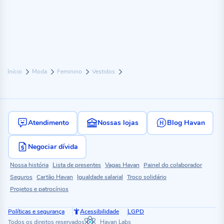
Início
Moda
Feminino
Vestidos
Atendimento
Nossas lojas
Blog Havan
Negociar dívida
Nossa história
Lista de presentes
Vagas Havan
Painel do colaborador
Seguros
Cartão Havan
Igualdade salarial
Troco solidário
Projetos e patrocínios
Políticas e segurança
Acessibilidade
LGPD
Todos os direitos reservados
Havan Labs