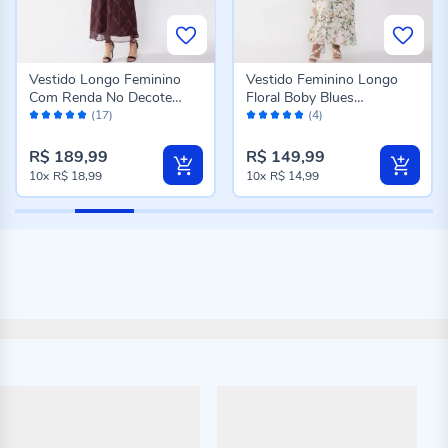
Vestido Longo Feminino
Vestido Feminino Longo
Com Renda No Decote
Floral Boby Blues
Avaliação:
Avaliação:
Boby Blues Xadrez
Estampado
(17)
(4)
98%
96%
R$ 189,99
R$ 149,99
10x
R$ 18,99
10x
R$ 14,99