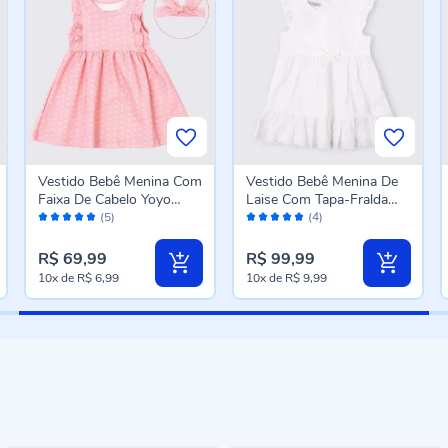
Vestido Bebê Menina Com
Vestido Bebê Menina De
Faixa De Cabelo Yoyo
Laise Com Tapa-Fralda
Avaliação:
Avaliação:
Baby Rosa Mousse
Yoyo Baby Branco
(5)
(4)
100%
100%
R$ 69,99
R$ 99,99
10x
de
R$ 6,99
10x
de
R$ 9,99