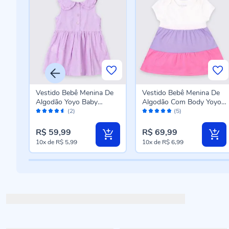
a
Vestido Bebê Menina De
Vestido Bebê Menina De
Algodão Yoyo Baby
Algodão Com Body Yoyo
Avaliação:
Avaliação:
Lavanda
Baby Rosa
(2)
(5)
90%
96%
R$ 59,99
R$ 69,99
10x
de
R$ 5,99
10x
de
R$ 6,99