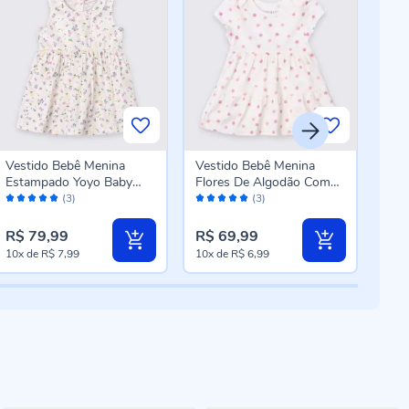
Vestido Bebê Menina
Vestido Bebê Menina
Ves
Estampado Yoyo Baby
Flores De Algodão Com
Algo
Avaliação:
Avaliação:
Aval
Estampado
Body Yoyo Baby Off
Ros
(3)
(3)
100%
100%
10
White
R$ 79,99
R$ 69,99
R$ 
10x
de
R$ 7,99
10x
de
R$ 6,99
10x