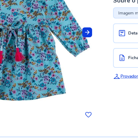
Sobre o
Imagem me
Deta
Fich
Provador