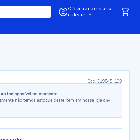
Olá,
entre
na conta
ou
cadastre-se
319545_190
uto indisponível no momento
lizmente não temos estoque deste item em nossa loja on-