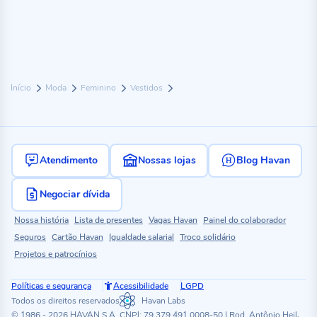
Início
Moda
Feminino
Vestidos
Atendimento
Nossas lojas
Blog Havan
Negociar dívida
Nossa história
Lista de presentes
Vagas Havan
Painel do colaborador
Seguros
Cartão Havan
Igualdade salarial
Troco solidário
Projetos e patrocínios
Políticas e segurança
Acessibilidade
LGPD
Todos os direitos reservados
Havan Labs
© 1986 - 2026 HAVAN S.A. CNPJ: 79.379.491.0008-50 | Rod. Antônio Heil,