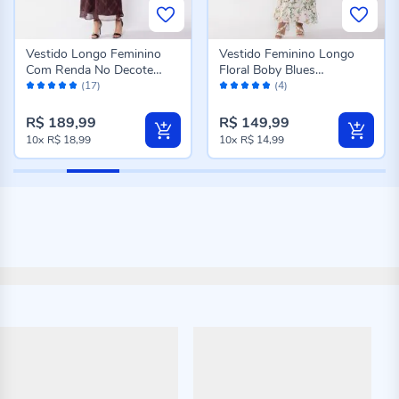
Vestido Longo Feminino
Vestido Feminino Longo
Com Renda No Decote
Floral Boby Blues
Avaliação:
Avaliação:
Boby Blues Xadrez
Estampado
(17)
(4)
98%
96%
R$ 189,99
R$ 149,99
10x
R$ 18,99
10x
R$ 14,99