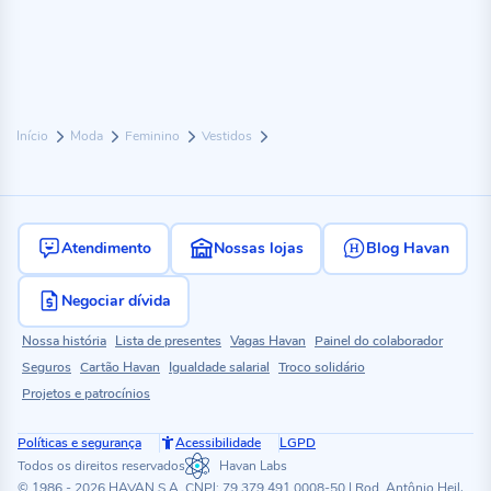
Início
Moda
Feminino
Vestidos
Atendimento
Nossas lojas
Blog Havan
Negociar dívida
Nossa história
Lista de presentes
Vagas Havan
Painel do colaborador
Seguros
Cartão Havan
Igualdade salarial
Troco solidário
Projetos e patrocínios
Políticas e segurança
Acessibilidade
LGPD
Todos os direitos reservados
Havan Labs
© 1986 - 2026 HAVAN S.A. CNPJ: 79.379.491.0008-50 | Rod. Antônio Heil,