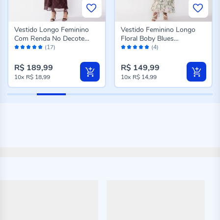
Vestido Longo Feminino
Vestido Feminino Longo
Com Renda No Decote
Floral Boby Blues
Avaliação:
Avaliação:
Boby Blues Xadrez
Estampado
(17)
(4)
98%
96%
R$ 189,99
R$ 149,99
10x
R$ 18,99
10x
R$ 14,99