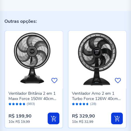
Outras opções:
Ventilador Britânia 2 em 1
Ventilador Arno 2 em 1
Maxx Force 150W 40cm
Turbo Force 126W 40cm
Avaliação:
Avaliação:
BVT400
VF42
(983)
(28)
94%
92%
R$ 199,90
R$ 329,90
10x
R$ 19,99
10x
R$ 32,99