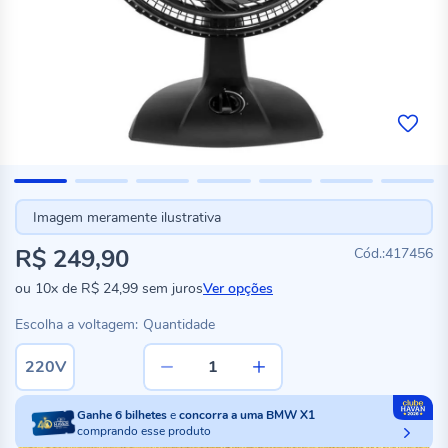
Imagem meramente ilustrativa
R$ 249,90
417456
ou
10x
de
R$ 24,99
sem juros
Ver opções
Escolha a voltagem:
Quantidade
220V
Ganhe
6
bilhetes
e
concorra a uma BMW X1
comprando esse produto