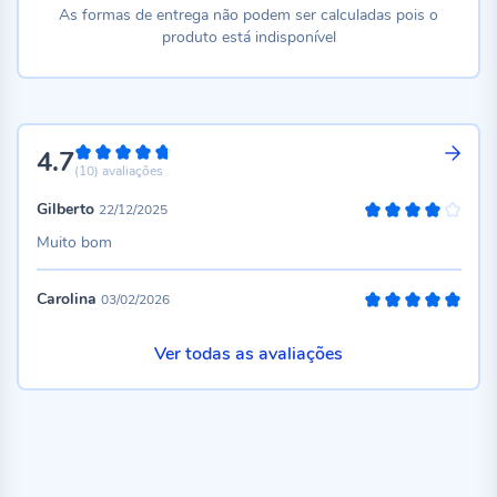
As formas de entrega não podem ser calculadas pois o
produto está indisponível
4.7
94%
(10)
avaliações
Gilberto
22/12/2025
80%
Muito bom
Carolina
03/02/2026
100%
Ver todas as avaliações