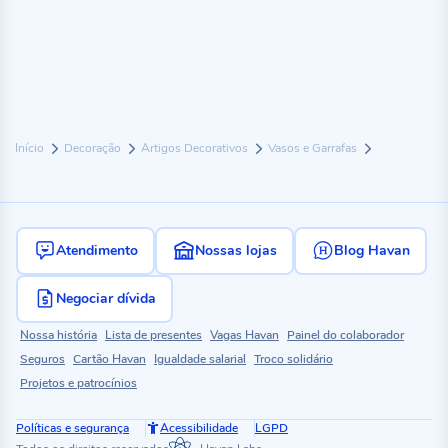
Início
Decoração
Artigos Decorativos
Vasos e Garrafas
Atendimento
Nossas lojas
Blog Havan
Negociar dívida
Nossa história
Lista de presentes
Vagas Havan
Painel do colaborador
Seguros
Cartão Havan
Igualdade salarial
Troco solidário
Projetos e patrocínios
Políticas e segurança
Acessibilidade
LGPD