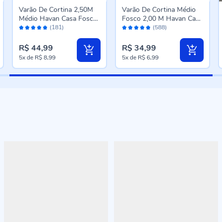
Varão De Cortina 2,50M
Varão De Cortina Médio
Médio Havan Casa Fosco
Fosco 2,00 M Havan Casa
Avaliação:
Avaliação:
- Branco Fosco
- Imbuia Fosco
(181)
(588)
96%
96%
R$ 44,99
R$ 34,99
5x
de
R$ 8,99
5x
de
R$ 6,99