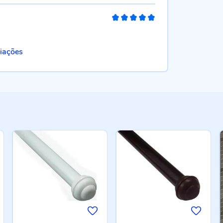
100%
liações