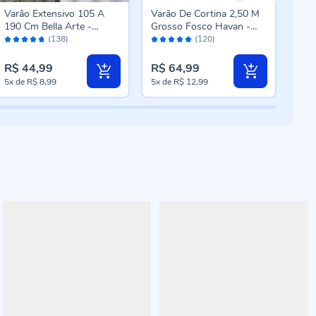
Varão Extensivo 105 A
Varão De Cortina 2,50 M
Var
190 Cm Bella Arte -
Grosso Fosco Havan -
Méd
Avaliação:
Avaliação:
Aval
Branco
Branco Fosco
- I
(138)
(120)
94%
96%
96
R$ 44,99
R$ 64,99
R$ 
5x
de
R$ 8,99
5x
de
R$ 12,99
5x
d