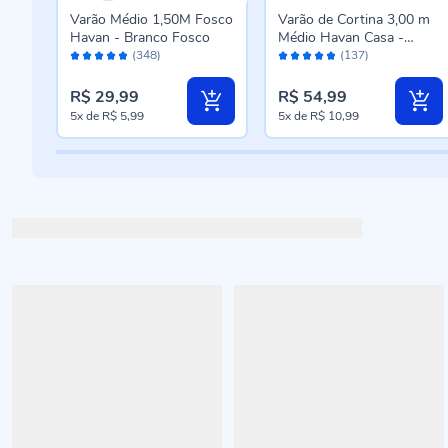
io
Varão Médio 1,50M Fosco
Varão de Cortina 3,00 m
Casa
Havan - Branco Fosco
Médio Havan Casa -
Avaliação:
Avaliação:
Branco Fosco
(348)
(137)
96%
96%
R$ 29,99
R$ 54,99
5x
de
R$ 5,99
5x
de
R$ 10,99