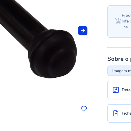
Prod
Infe
line
Sobre o
Imagem me
Deta
Fich