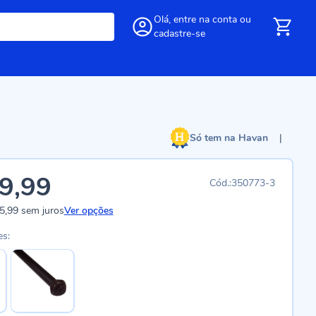
Olá,
entre
na conta
ou
cadastre-se
Só tem na Havan
|
9,99
350773-3
5,99
sem juros
Ver opções
es: