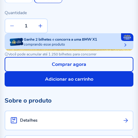
Quantidade
Ganhe
2
bilhetes
e
concorra a uma BMW X1
comprando esse produto
Você pode acumular até 1.250 bilhetes para concorrer
Comprar agora
Adicionar ao carrinho
Sobre o produto
Detalhes