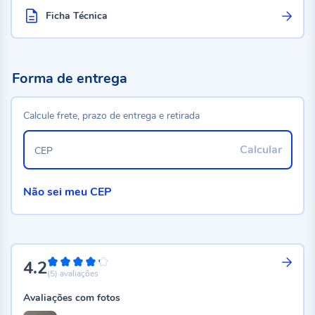
Ficha Técnica
Forma de entrega
Calcule frete, prazo de entrega e retirada
Calcular
CEP
Não sei meu CEP
4.2
84%
(5)
avaliações
Avaliações com fotos