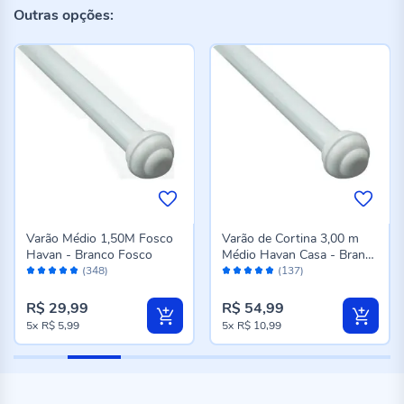
Outras opções:
Varão Médio 1,50M Fosco
Varão de Cortina 3,00 m
Havan - Branco Fosco
Médio Havan Casa - Branco
Avaliação:
Avaliação:
Fosco
(348)
(137)
96%
96%
R$ 29,99
R$ 54,99
5x
R$ 5,99
5x
R$ 10,99