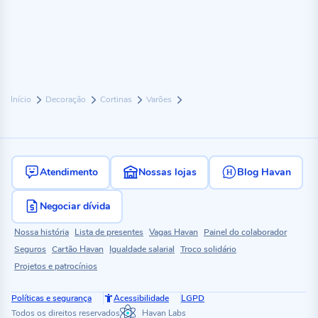
Início
Decoração
Cortinas
Varões
Atendimento
Nossas lojas
Blog Havan
Negociar dívida
Nossa história
Lista de presentes
Vagas Havan
Painel do colaborador
Seguros
Cartão Havan
Igualdade salarial
Troco solidário
Projetos e patrocínios
Políticas e segurança
Acessibilidade
LGPD
Todos os direitos reservados
Havan Labs