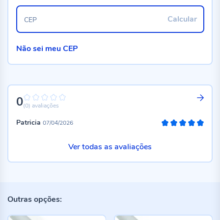
Calcular
CEP
Não sei meu CEP
0
0%
(0)
avaliações
Patricia
07/04/2026
100%
Ver todas as avaliações
Outras opções: