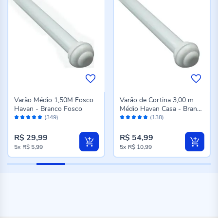
Varão Médio 1,50M Fosco
Varão de Cortina 3,00 m
Havan - Branco Fosco
Médio Havan Casa - Branco
Avaliação:
Avaliação:
Fosco
(349)
(138)
96%
96%
R$ 29,99
R$ 54,99
5x
R$ 5,99
5x
R$ 10,99