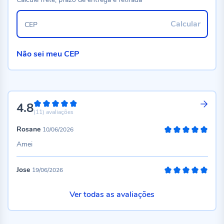
Calcular
CEP
Não sei meu CEP
4.8
96%
(11)
avaliações
Rosane
10/06/2026
100%
Amei
Jose
19/06/2026
100%
Ver todas as avaliações