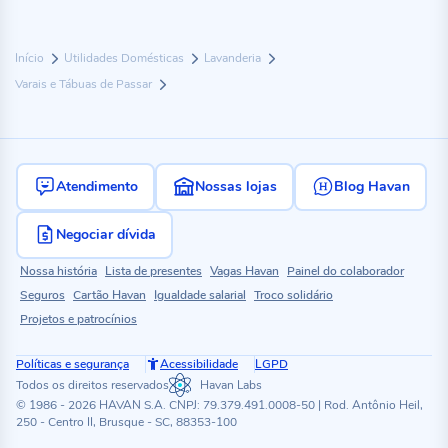
Início
Utilidades Domésticas
Lavanderia
Varais e Tábuas de Passar
Atendimento
Nossas lojas
Blog Havan
Negociar dívida
Nossa história
Lista de presentes
Vagas Havan
Painel do colaborador
Seguros
Cartão Havan
Igualdade salarial
Troco solidário
Projetos e patrocínios
Políticas e segurança
Acessibilidade
LGPD
Todos os direitos reservados
Havan Labs
© 1986 - 2026 HAVAN S.A. CNPJ: 79.379.491.0008-50 | Rod. Antônio Heil,
250 - Centro II, Brusque - SC, 88353-100