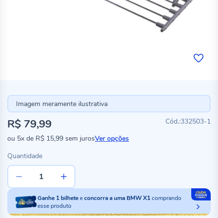
Imagem meramente ilustrativa
R$ 79,99
332503-1
ou
5x
de
R$ 15,99
sem juros
Ver opções
Quantidade
Ganhe
1
bilhete
e
concorra a uma BMW X1
comprando
esse produto