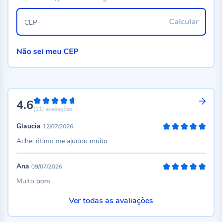
Calcular
CEP
Não sei meu CEP
4.6
92%
(11)
avaliações
Glaucia
12/07/2026
100%
Achei ótimo me ajudou muito
Ana
09/07/2026
100%
Muito bom
Ver todas as avaliações