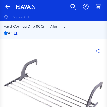
Varal Coringa Dirb 80Cm - Alumínio
4.6
(
11
)