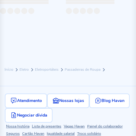
Início
Eletro
Eletroportáteis
Passadeiras de Roupa
Atendimento
Nossas lojas
Blog Havan
Negociar dívida
Nossa história
Lista de presentes
Vagas Havan
Painel do colaborador
Seguros
Cartão Havan
Igualdade salarial
Troco solidário