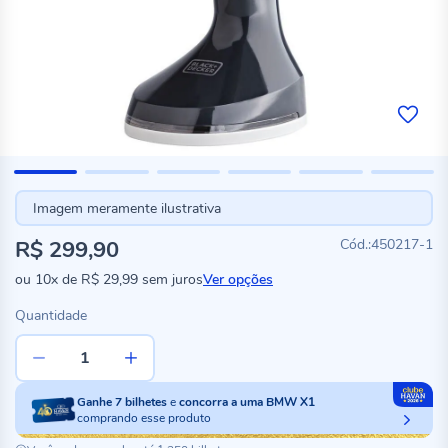
Imagem meramente ilustrativa
R$ 299,90
450217-1
ou
10x
de
R$ 29,99
sem juros
Ver opções
Quantidade
Ganhe
7
bilhetes
e
concorra a uma BMW X1
comprando esse produto