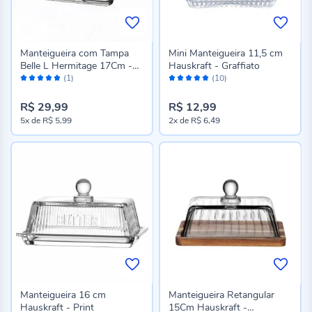
Manteigueira com Tampa
Mini Manteigueira 11,5 cm
Belle L Hermitage 17Cm -
Hauskraft - Graffiato
Avaliação:
Avaliação:
BELLE
(1)
(10)
100%
98%
R$ 29,99
R$ 12,99
5x
de
R$ 5,99
2x
de
R$ 6,49
Manteigueira 16 cm
Manteigueira Retangular
Hauskraft - Print
15Cm Hauskraft -