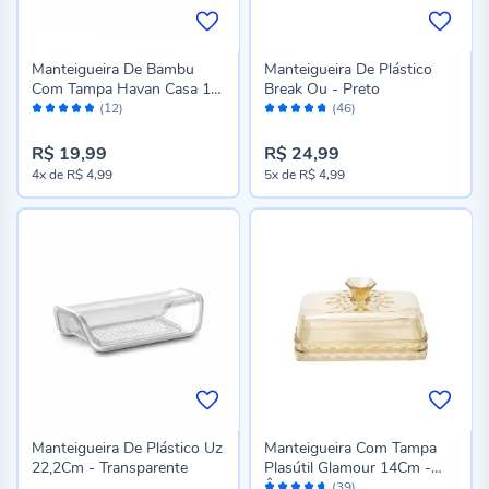
Manteigueira De Bambu
Manteigueira De Plástico
Com Tampa Havan Casa 19
Break Ou - Preto
Avaliação:
Avaliação:
Cm - Transparente
(12)
(46)
96%
94%
R$ 19,99
R$ 24,99
4x
de
R$ 4,99
5x
de
R$ 4,99
Manteigueira De Plástico Uz
Manteigueira Com Tampa
22,2Cm - Transparente
Plasútil Glamour 14Cm -
Avaliação:
Âmbar
(39)