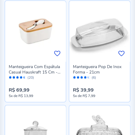
Manteigueira Com Espátula
Manteigueira Pop De Inox
Casual Hauskraft 15 Cm -
Forma - 21cm
Avaliação:
Avaliação:
Branco
(20)
(6)
88%
86%
R$ 69,99
R$ 39,99
5x
de
R$ 13,99
5x
de
R$ 7,99