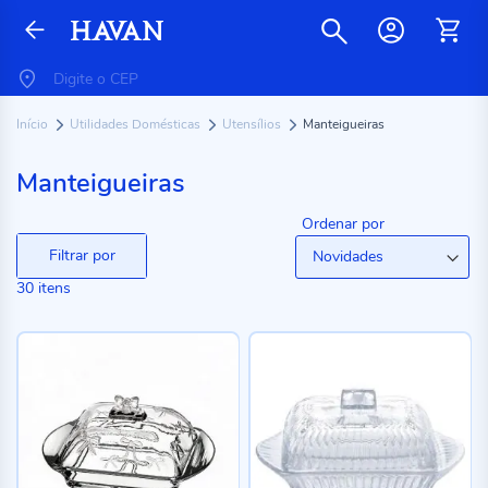
Início
Utilidades Domésticas
Utensílios
Manteigueiras
Manteigueiras
Ordenar por
Filtrar por
30
itens