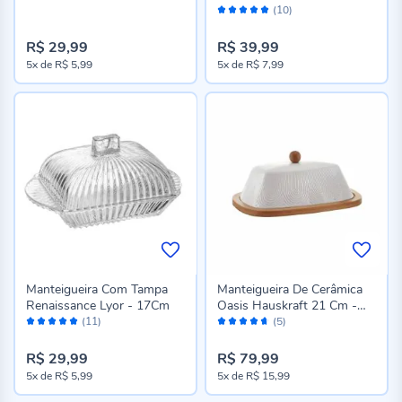
Avaliação:
Montecarlo
(10)
98%
R$ 29,99
R$ 39,99
5x
de
R$ 5,99
5x
de
R$ 7,99
Manteigueira Com Tampa
Manteigueira De Cerâmica
Renaissance Lyor - 17Cm
Oasis Hauskraft 21 Cm -
Avaliação:
Avaliação:
Branco
(11)
(5)
98%
92%
R$ 29,99
R$ 79,99
5x
de
R$ 5,99
5x
de
R$ 15,99