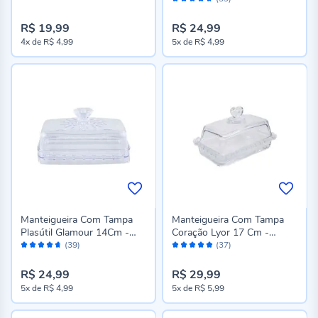
92%
R$ 19,99
R$ 24,99
4x
de
R$ 4,99
5x
de
R$ 4,99
Manteigueira Com Tampa
Manteigueira Com Tampa
Plasútil Glamour 14Cm -
Coração Lyor 17 Cm -
Avaliação:
Avaliação:
Transparente
Cristal
(39)
(37)
92%
98%
R$ 24,99
R$ 29,99
5x
de
R$ 4,99
5x
de
R$ 5,99