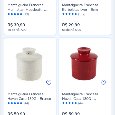
Manteigueira Francesa
Manteigueira Francesa
Manhattan Hauskraft -
Borboletas Lyor - 9cm
Avaliação:
Avaliação:
10Cm
(13)
(112)
96%
96%
R$ 39,99
R$ 29,99
5x
de
R$ 7,99
5x
de
R$ 5,99
Manteigueira Francesa
Manteigueira Francesa
Havan Casa 130G - Branco
Havan Casa 130G -
Avaliação:
Avaliação:
Vermelho
(44)
(44)
96%
96%
R$ 59,99
R$ 59,99