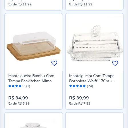
5x
de
R$ 11,99
5x
de
R$ 11,99
Manteigueira Bambu Com
Manteigueira Com Tampa
Tampa Ecokitchen Mimo
Borboleta Wolff 17Cm -
Avaliação:
Avaliação:
Style - Bambu e
Transparente
(1)
(24)
80%
98%
Transparente
R$ 34,99
R$ 39,99
5x
de
R$ 6,99
5x
de
R$ 7,99