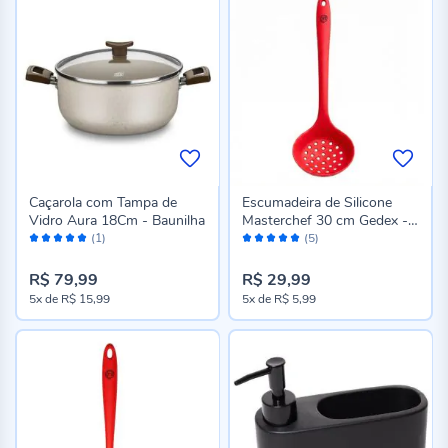
Caçarola com Tampa de
Escumadeira de Silicone
Vidro Aura 18Cm - Baunilha
Masterchef 30 cm Gedex -
Avaliação:
Avaliação:
Vermelho
(1)
(5)
100%
100%
R$ 79,99
R$ 29,99
5x
de
R$ 15,99
5x
de
R$ 5,99