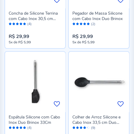
Concha de Silicone Terrina
Pegador de Massa Silicone
com Cabo Inox 30,5 cm
com Cabo Inox Duo Brinox
Avaliação:
Avaliação:
Brinox
(4)
(2)
100%
100%
R$ 29,99
R$ 29,99
5x
de
R$ 5,99
5x
de
R$ 5,99
Espátula Silicone com Cabo
Colher de Arroz Silicone e
Inox Duo Brinox 33Cm
Cabo Inox 33,5 cm Duo
Avaliação:
Avaliação:
Preto Brinox
(4)
(9)
100%
84%