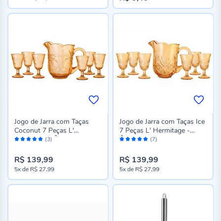
Jogo de Jarra com Taças
Jogo de Jarra com Taças Ice
Coconut 7 Peças L'
7 Peças L' Hermitage -
Avaliação:
Avaliação:
Hermitage - Âmbar
Âmbar
(3)
(7)
100%
98%
R$ 139,99
R$ 139,99
5x
de
R$ 27,99
5x
de
R$ 27,99