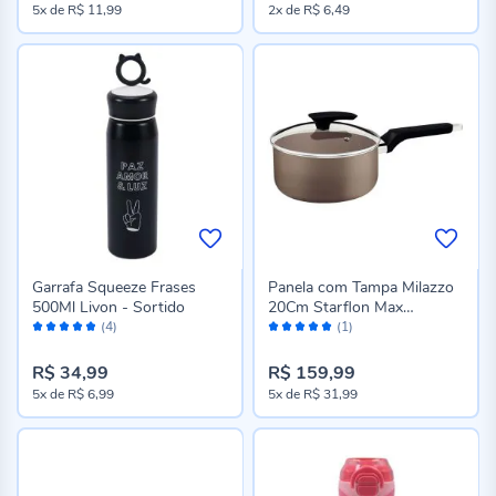
5x
de
R$ 11,99
2x
de
R$ 6,49
Garrafa Squeeze Frases
Panela com Tampa Milazzo
500Ml Livon - Sortido
20Cm Starflon Max
Avaliação:
Avaliação:
Amêndoa Tramontina -
(4)
(1)
96%
100%
MILAZZO AMENDOA
R$ 34,99
R$ 159,99
5x
de
R$ 6,99
5x
de
R$ 31,99