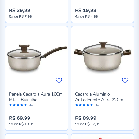
100%
96%
R$ 39,99
R$ 19,99
5x
de
R$ 7,99
4x
de
R$ 4,99
Panela Caçarola Aura 16Cm
Caçarola Aluminio
Mta - Baunilha
Antiaderente Aura 22Cm
Avaliação:
Avaliação:
Mta - Baunilha
(4)
(4)
100%
96%
R$ 69,99
R$ 89,99
5x
de
R$ 13,99
5x
de
R$ 17,99