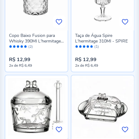
Copo Baixo Fusion para
Taça de Água Spire
Whisky 390Ml L'hermitage -
L'hermitage 310Ml - SPIRE
Avaliação:
Avaliação:
FUSION
(2)
(1)
100%
100%
R$ 12,99
R$ 12,99
2x
de
R$ 6,49
2x
de
R$ 6,49