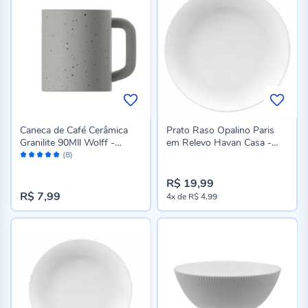
Caneca de Café Cerâmica
Prato Raso Opalino Paris
Granilite 90Mll Wolff -
em Relevo Havan Casa -
Avaliação:
Sortido
26,5Cm
(8)
96%
R$ 19,99
R$ 7,99
4x
de
R$ 4,99