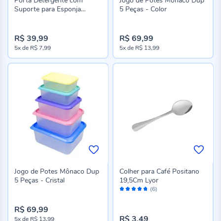
Porta Detergente com
Jogo de Potes Mônaco Dup
Suporte para Esponja
5 Peças - Color
Velinea Lyor 490Ml
R$ 39,99
R$ 69,99
5x
de
R$ 7,99
5x
de
R$ 13,99
Jogo de Potes Mônaco Dup
Colher para Café Positano
5 Peças - Cristal
19,5Cm Lyor
Avaliação:
(6)
94%
R$ 69,99
R$ 3,49
5x
de
R$ 13,99