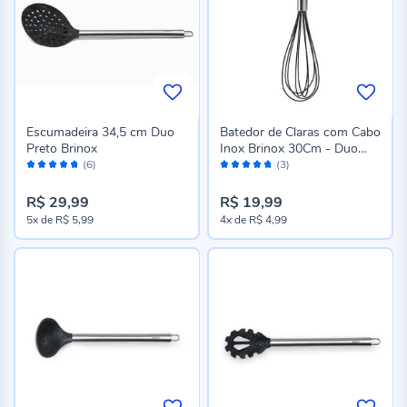
Escumadeira 34,5 cm Duo
Batedor de Claras com Cabo
Preto Brinox
Inox Brinox 30Cm - Duo
Avaliação:
Avaliação:
Preto
(6)
(3)
94%
94%
R$ 29,99
R$ 19,99
5x
de
R$ 5,99
4x
de
R$ 4,99