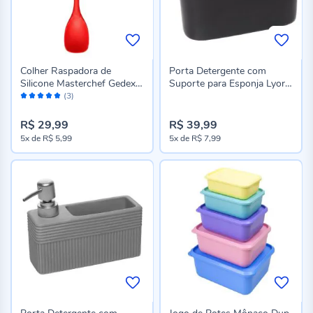
Colher Raspadora de
Porta Detergente com
Silicone Masterchef Gedex -
Suporte para Esponja Lyor
Avaliação:
Vermelho
360Ml
(3)
100%
R$ 29,99
R$ 39,99
5x
de
R$ 5,99
5x
de
R$ 7,99