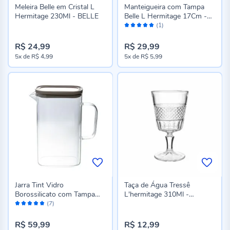
Meleira Belle em Cristal L
Manteigueira com Tampa
Hermitage 230Ml - BELLE
Belle L Hermitage 17Cm -
Avaliação:
BELLE
(1)
100%
R$ 24,99
R$ 29,99
5x
de
R$ 4,99
5x
de
R$ 5,99
Jarra Tint Vidro
Taça de Água Tressê
Borossilicato com Tampa
L'hermitage 310Ml -
Avaliação:
em Silicone 1,5L Fracalanza
TRESSE
(7)
98%
- TINT
R$ 59,99
R$ 12,99