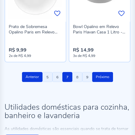
Prato de Sobremesa
Bowl Opalino em Relevo
Opalino Paris em Relevo
Paris Havan Casa 1 Litro -
Havan Casa - 19Cm
Branco
R$ 9,99
R$ 14,99
2x
de
R$ 4,99
3x
de
R$ 4,99
Página
Página
Página
Você
Página
Página
Anterior
Próximo
5
6
7
8
9
esta
lendo
a
Utilidades domésticas para cozinha,
banheiro e lavanderia
pagina
As utilidades domésticas são essenciais quando se trata de tornar
a vida em casa mais prática e organizada. Elas fazem toda a