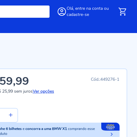
Olá,
entre
na conta
ou
cadastre-se
59,99
449276-1
 25,99
sem juros
Ver opções
nhe
6
bilhetes
e
concorra a uma BMW X1
comprando esse
duto