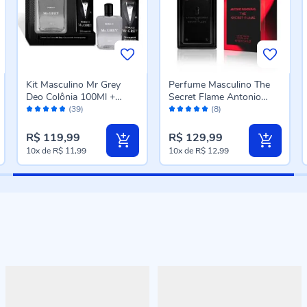
Kit Masculino Mr Grey
Perfume Masculino The
Deo Colônia 100Ml +
Secret Flame Antonio
Avaliação:
Avaliação:
Desodorante 170Ml -
Banderas - 100 ml
(39)
(8)
96%
98%
Fiorucci
R$ 119,99
R$ 129,99
10x
de
R$ 11,99
10x
de
R$ 12,99