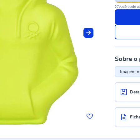
Você pode ac
Sobre o
Imagem me
Deta
Fich