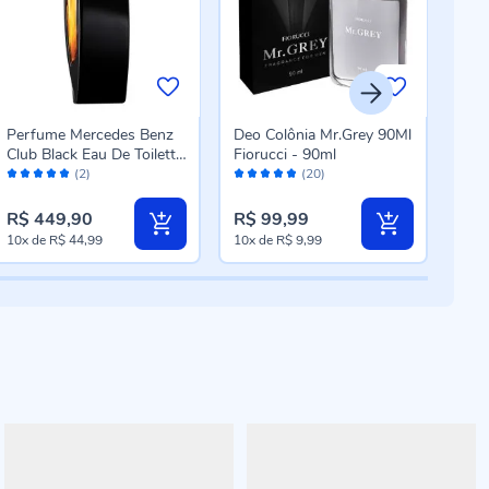
Perfume Mercedes Benz
Deo Colônia Mr.Grey 90Ml
Deo
Club Black Eau De Toilette
Fiorucci - 90ml
Uzon
Avaliação:
Avaliação:
Aval
- 50ml
25m
(2)
(20)
100%
96%
96
R$ 449,90
R$ 99,99
R$ 
10x
de
R$ 44,99
10x
de
R$ 9,99
8x
d