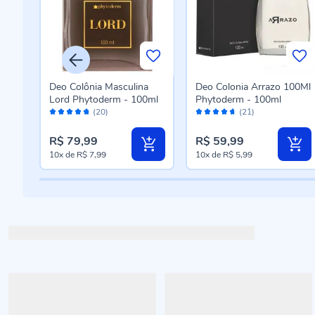
Deo Colônia Masculina
Deo Colonia Arrazo 100Ml
iras
Lord Phytoderm - 100ml
Phytoderm - 100ml
Avaliação:
Avaliação:
(20)
(21)
94%
92%
R$ 79,99
R$ 59,99
10x
de
R$ 7,99
10x
de
R$ 5,99