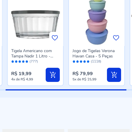
Tigela Americano com
Jogo de Tigelas Verona
Tampa Nadir 1 Litro -
Havan Casa - 5 Peças
Avaliação:
Avaliação:
Cores Sortidas
(777)
(1118)
96%
98%
R$ 19,99
R$ 79,99
4x
de
R$ 4,99
5x
de
R$ 15,99