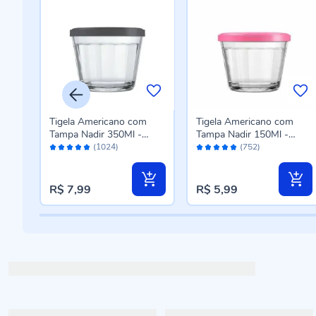
Tigela Americano com
Tigela Americano com
Tampa Nadir 350Ml -
Tampa Nadir 150Ml -
Avaliação:
Avaliação:
Cores Sortidas
Cores Sortidas
(1024)
(752)
96%
98%
R$ 7,99
R$ 5,99