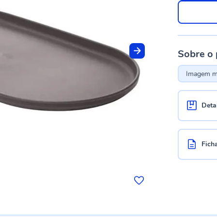
Sobre o
Imagem me
Deta
Fich