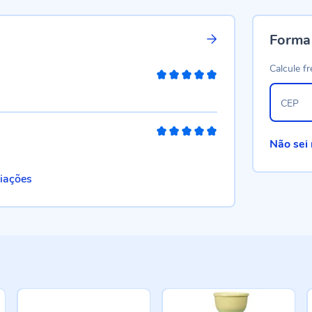
Forma
Calcule fr
100%
CEP
100%
Não sei
liações