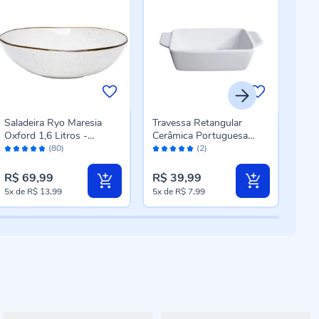
Saladeira Ryo Maresia
Travessa Retangular
Tra
Oxford 1,6 Litros -
Cerâmica Portuguesa
35,
Avaliação:
Avaliação:
Aval
Porcelana
Havan Casa 500Ml -
(80)
(2)
98%
100%
98
Branco
R$ 69,99
R$ 39,99
R$ 
5x
de
R$ 13,99
5x
de
R$ 7,99
5x
d