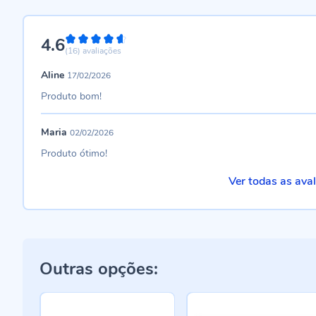
4.6
92%
(16)
avaliações
Aline
17/02/2026
Produto bom!
Maria
02/02/2026
Produto ótimo!
Ver todas as ava
Outras opções: