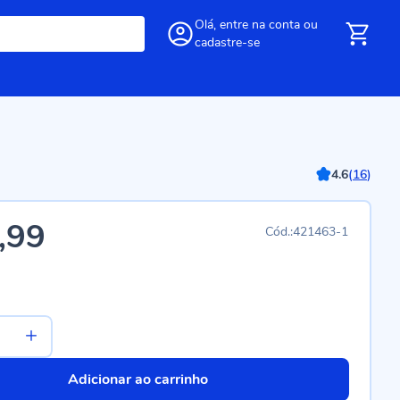
Olá,
entre
na conta
ou
cadastre-se
4.6
(
16
)
,99
421463-1
Adicionar ao carrinho