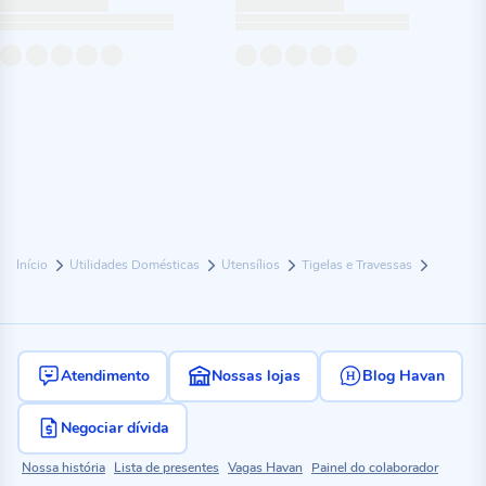
Início
Utilidades Domésticas
Utensílios
Tigelas e Travessas
Atendimento
Nossas lojas
Blog Havan
Negociar dívida
Nossa história
Lista de presentes
Vagas Havan
Painel do colaborador