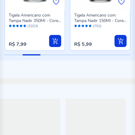
Tigela Americano com
Tigela Americano com
Tampa Nadir 350Ml - Cores
Tampa Nadir 150Ml - Cores
Avaliação:
Avaliação:
Sortidas
Sortidas
(1023)
(752)
96%
98%
R$ 7,99
R$ 5,99