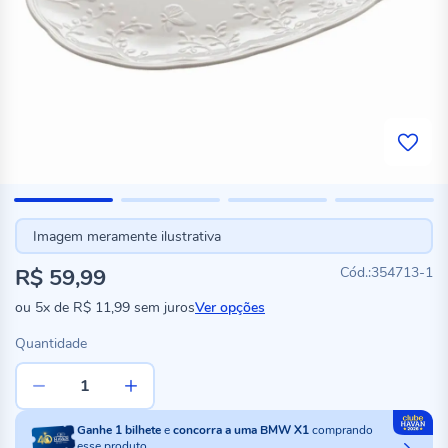
Imagem meramente ilustrativa
R$ 59,99
354713-1
ou
5x
de
R$ 11,99
sem juros
Ver opções
Quantidade
Ganhe
1
bilhete
e
concorra a uma BMW X1
comprando
esse produto