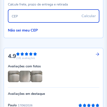
Calcule frete, prazo de entrega e retirada
Calcular
CEP
Não sei meu CEP
4.9
98%
(18)
avaliações
Avaliações com fotos
Avaliações em destaque
Paulo
17/06/2026