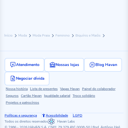
Início
Moda
Moda Praia
Feminino
Biquínis e Maiôs
Atendimento
Nossas lojas
Blog Havan
Negociar dívida
Nossa história
Lista de presentes
Vagas Havan
Painel do colaborador
Seguros
Cartão Havan
Igualdade salarial
Troco solidário
Projetos e patrocínios
Políticas e segurança
Acessibilidade
LGPD
Todos os direitos reservados
Havan Labs
© 1986 - 2026 HAVAN S.A. CNPJ: 79.379.491.0008-50 | Rod. Antônio Heil,