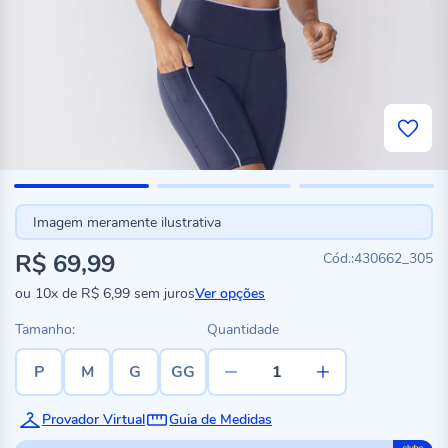
Imagem meramente ilustrativa
R$ 69,99
430662_305
ou
10x
de
R$ 6,99
sem juros
Ver opções
Tamanho:
Quantidade
P
M
G
GG
Provador Virtual
Guia de Medidas