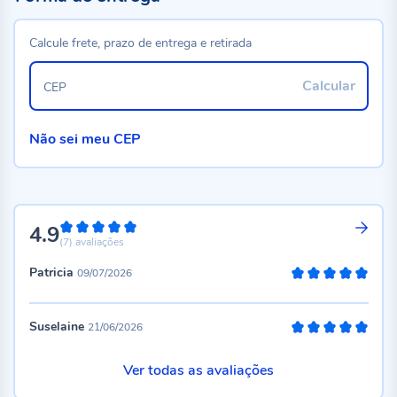
Calcule frete, prazo de entrega e retirada
Calcular
CEP
Não sei meu CEP
4.9
98%
(7)
avaliações
Patricia
09/07/2026
100%
Suselaine
21/06/2026
100%
Ver todas as avaliações