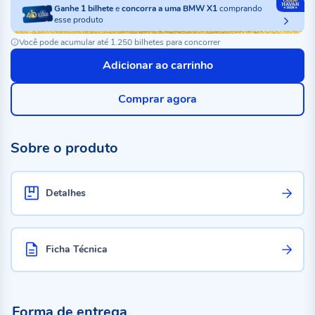
Ganhe
1
bilhete
e
concorra a uma BMW X1
comprando
esse produto
Você pode acumular até 1.250 bilhetes para concorrer
Adicionar ao carrinho
Comprar agora
Sobre o produto
Detalhes
Ficha Técnica
Forma de entrega