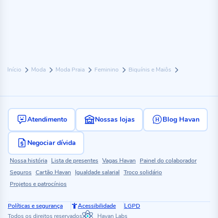
Início
Moda
Moda Praia
Feminino
Biquínis e Maiôs
Atendimento
Nossas lojas
Blog Havan
Negociar dívida
Nossa história
Lista de presentes
Vagas Havan
Painel do colaborador
Seguros
Cartão Havan
Igualdade salarial
Troco solidário
Projetos e patrocínios
Políticas e segurança
Acessibilidade
LGPD
Todos os direitos reservados
Havan Labs