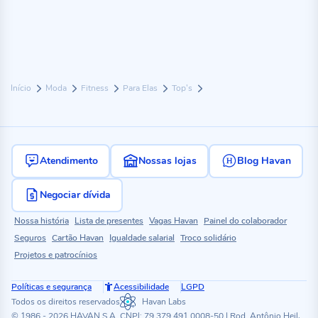
Início
Moda
Fitness
Para Elas
Top's
Atendimento
Nossas lojas
Blog Havan
Negociar dívida
Nossa história
Lista de presentes
Vagas Havan
Painel do colaborador
Seguros
Cartão Havan
Igualdade salarial
Troco solidário
Projetos e patrocínios
Políticas e segurança
Acessibilidade
LGPD
Todos os direitos reservados
Havan Labs
© 1986 - 2026 HAVAN S.A. CNPJ: 79.379.491.0008-50 | Rod. Antônio Heil,