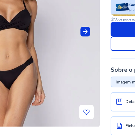
Ga
pro
Você pode ac
Sobre o
Imagem me
Deta
Fich