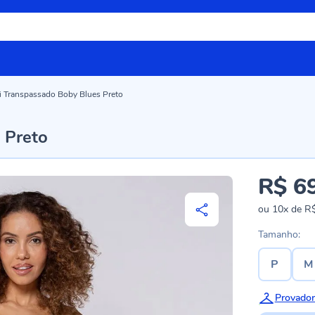
i Transpassado Boby Blues Preto
 Preto
R$ 6
ou
10x
de
R$
Tamanho:
P
M
Provador