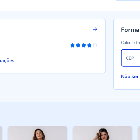
Forma
Calcule fr
80%
CEP
liações
Não sei