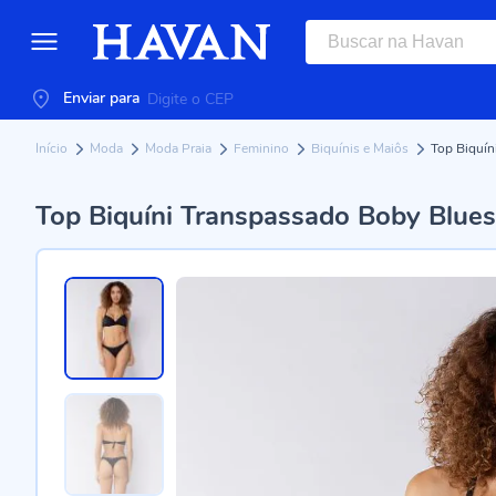
Enviar para
Início
Moda
Moda Praia
Feminino
Biquínis e Maiôs
Top Biquín
Top Biquíni Transpassado Boby Blues