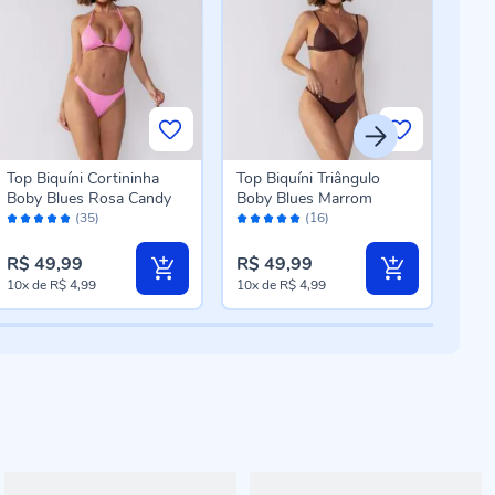
Top Biquíni Cortininha
Top Biquíni Triângulo
Calc
Boby Blues Rosa Candy
Boby Blues Marrom
Coq
Avaliação:
Avaliação:
Aval
Mar
(35)
(16)
98%
98%
86
R$ 49,99
R$ 49,99
R$ 
10x
de
R$ 4,99
10x
de
R$ 4,99
10x