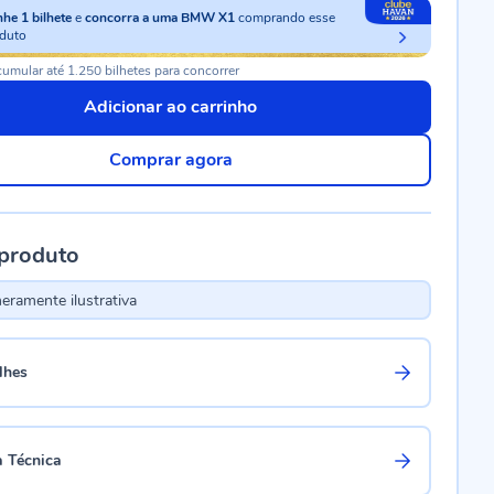
nhe
1
bilhete
e
concorra a uma BMW X1
comprando esse
duto
umular até 1.250 bilhetes para concorrer
Adicionar ao carrinho
Comprar agora
 produto
ramente ilustrativa
lhes
a Técnica