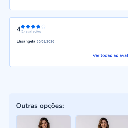
4
80%
(1)
avaliações
Elisangela
30/01/2026
Ver todas as ava
Outras opções: