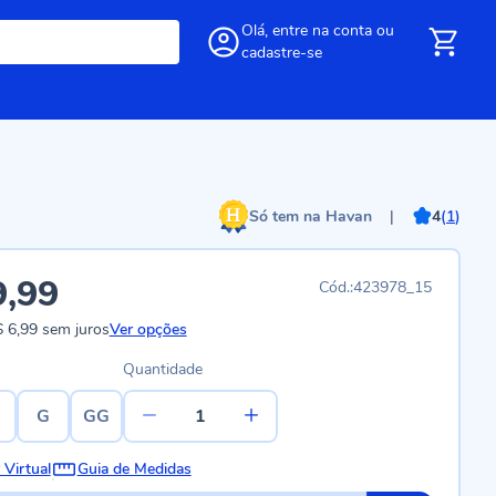
Olá,
entre
na conta
ou
cadastre-se
Só tem na Havan
|
4
(
1
)
9,99
423978_15
 6,99
sem juros
Ver opções
Quantidade
G
GG
 Virtual
Guia de Medidas