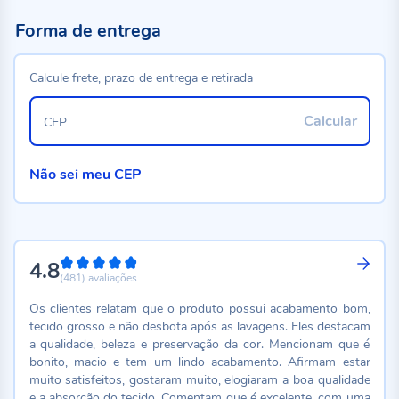
Forma de entrega
Calcule frete, prazo de entrega e retirada
Calcular
CEP
Não sei meu CEP
4.8
96%
(481)
avaliações
Os clientes relatam que o produto possui acabamento bom,
tecido grosso e não desbota após as lavagens. Eles destacam
a qualidade, beleza e preservação da cor. Mencionam que é
bonito, macio e tem um lindo acabamento. Afirmam estar
muito satisfeitos, gostaram muito, elogiaram a boa qualidade
e a absorção do tecido. Comentam que é excelente, com uma