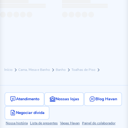
Início
Cama, Mesa e Banho
Banho
Toalhas de Piso
Atendimento
Nossas lojas
Blog Havan
Negociar dívida
Nossa história
Lista de presentes
Vagas Havan
Painel do colaborador