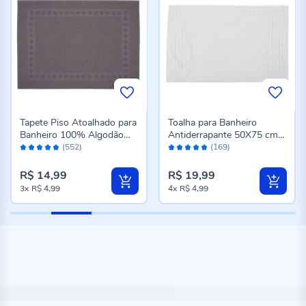
Tapete Piso Atoalhado para
Toalha para Banheiro
Banheiro 100% Algodão
Antiderrapante 50X75 cm
Avaliação:
Avaliação:
Havan Casa - Chumbo
Sofisticata Havan Casa -
(552)
(169)
96%
98%
Wave
Branco
R$ 14,99
R$ 19,99
3x
R$ 4,99
4x
R$ 4,99