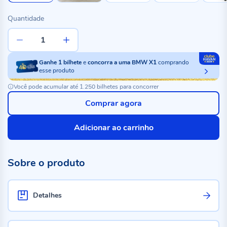
Quantidade
Ganhe
1
bilhete
e
concorra a uma BMW X1
comprando
esse produto
Você pode acumular até 1.250 bilhetes para concorrer
Comprar agora
Adicionar ao carrinho
Sobre o produto
Detalhes