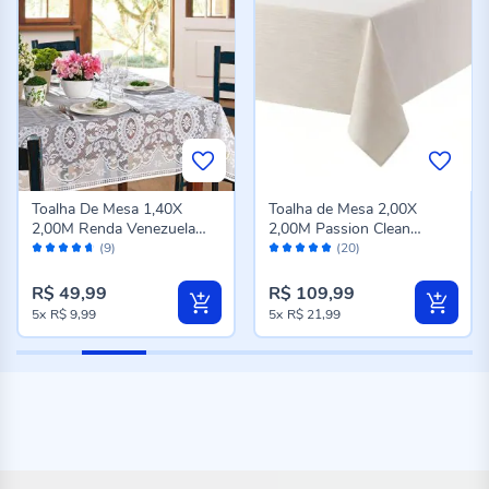
Toalha De Mesa 1,40X
Toalha de Mesa 2,00X
2,00M Renda Venezuela
2,00M Passion Clean
Avaliação:
Avaliação:
Lepper - Branco
Döhler - Bege
(9)
(20)
92%
100%
R$ 49,99
R$ 109,99
5x
R$ 9,99
5x
R$ 21,99