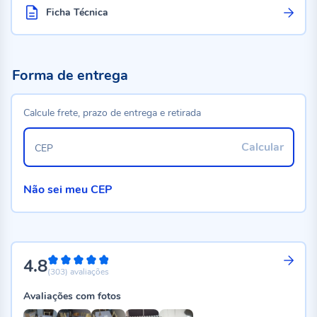
Ficha Técnica
Forma de entrega
Calcule frete, prazo de entrega e retirada
Calcular
CEP
Não sei meu CEP
4.8
96%
(303)
avaliações
Avaliações com fotos