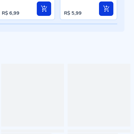
R$ 
R$ 6,99
R$ 5,99
2x
d