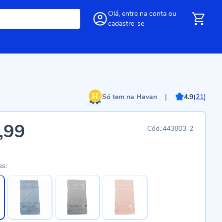
Olá,
entre
na conta
ou
cadastre-se
Só tem na Havan
|
4.9
(
21
)
,99
443803-2
es: