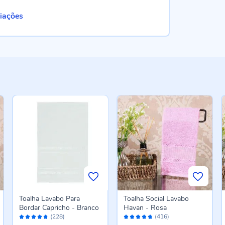
liações
Toalha Lavabo Para
Toalha Social Lavabo
Bordar Capricho - Branco
Havan - Rosa
Avaliação:
Avaliação:
(228)
(416)
94%
94%