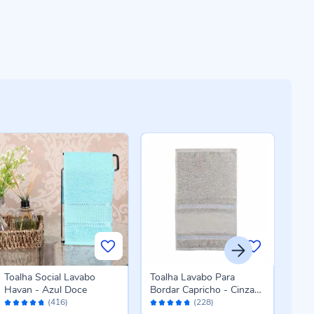
Toalha Social Lavabo
Toalha Lavabo Para
Toa
Havan - Azul Doce
Bordar Capricho - Cinza
Dese
Avaliação:
Avaliação:
Aval
Luar
Grat
(416)
(228)
94%
94%
94