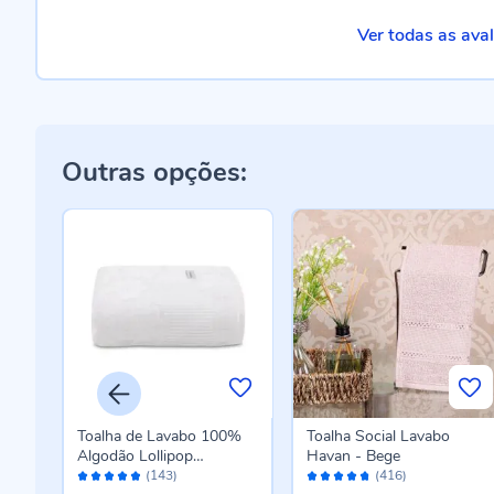
Ver todas as ava
Outras opções:
Toalha de Lavabo 100%
Toalha Social Lavabo
Algodão Lollipop
Havan - Bege
Avaliação:
Avaliação:
Buddemeyer - Branca
(143)
(416)
96%
94%