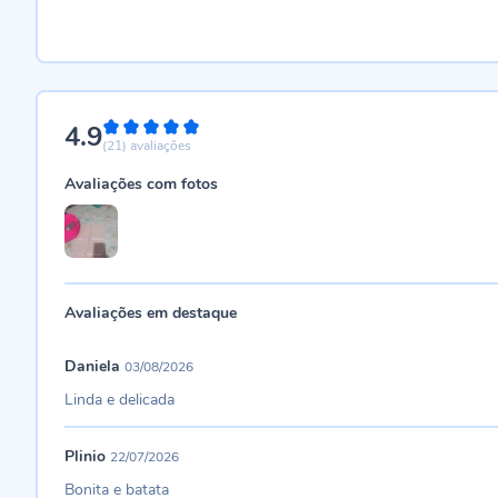
4.9
98%
(21)
avaliações
Avaliações com fotos
Avaliações em destaque
Daniela
03/08/2026
Linda e delicada
Plinio
22/07/2026
Bonita e batata