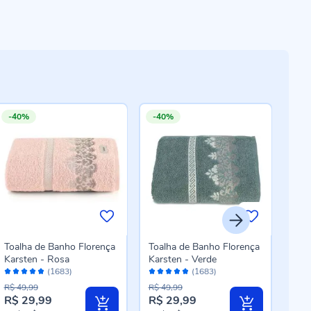
-40%
-40%
-4
Toalha de Banho Florença
Toalha de Banho Florença
Toa
Karsten - Rosa
Karsten - Verde
Kars
Avaliação:
Avaliação:
Aval
(1683)
(1683)
96%
96%
96
R$ 49,99
R$ 49,99
R$ 4
R$ 29,99
R$ 29,99
R$ 
Preço
Preço
Pre