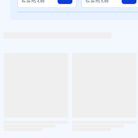
4x
de
R$ 4,99
5x
de
R$ 5,99
especial