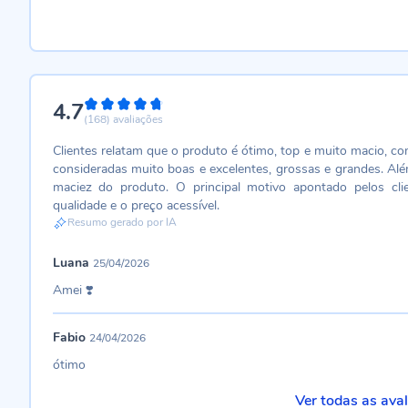
4.7
94%
(168)
avaliações
Clientes relatam que o produto é ótimo, top e muito macio, co
consideradas muito boas e excelentes, grossas e grandes. Alé
maciez do produto. O principal motivo apontado pelos cli
qualidade e o preço acessível.
Resumo gerado por IA
Luana
25/04/2026
Amei ❣️
Fabio
24/04/2026
ótimo
Ver todas as ava