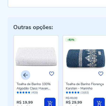
Outras opções:
-40%
a
Toalha de Banho 100%
Toalha de Banho Florença
Algodão Class Havan
Karsten - Marinho
Avaliação:
Avaliação:
Casa - Branco
(409)
(1683)
94%
96%
R$ 49,99
R$ 19,99
R$ 29,99
Preço