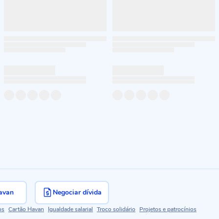
avan
Negociar dívida
os
Cartão Havan
Igualdade salarial
Troco solidário
Projetos e patrocínios