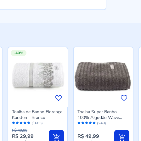
-40%
Toalha de Banho Florença
Toalha Super Banho
Karsten - Branco
100% Algodão Wave
Avaliação:
Avaliação:
Havan Casa 1 Pç -
(1683)
(249)
96%
98%
Chumbo New
R$ 49,99
R$ 29,99
R$ 49,99
Preço