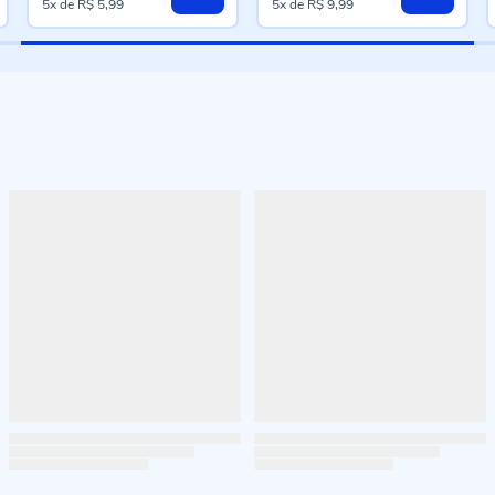
5x
de
R$ 5,99
5x
de
R$ 9,99
especial