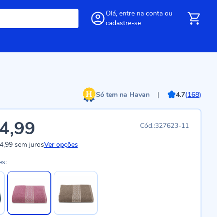
Olá,
entre
na conta
ou
cadastre-se
Só tem na Havan
|
4.7
(
168
)
4,99
327623-11
4,99
sem juros
Ver opções
es: