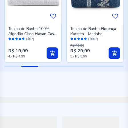
Toalha de Banho 100%
Toalha de Banho Florença
Algodão Class Havan Casa
Karsten - Marinho
Avaliação:
Avaliação:
- Branco
(407)
(1662)
94%
96%
R$ 49,99
R$ 19,99
R$ 29,99
Preço
4x
R$ 4,99
5x
R$ 5,99
especial