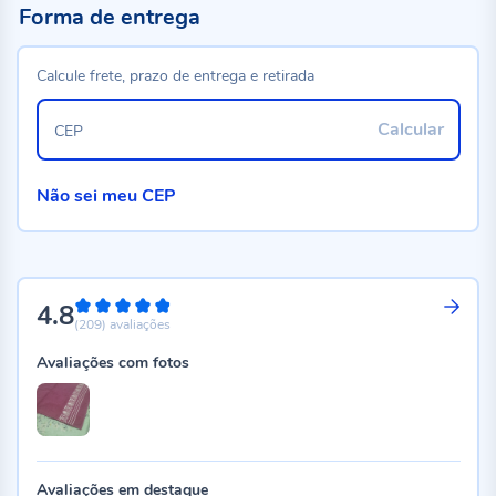
Forma de entrega
Calcule frete, prazo de entrega e retirada
Calcular
CEP
Não sei meu CEP
4.8
96%
(209)
avaliações
Avaliações com fotos
Avaliações em destaque