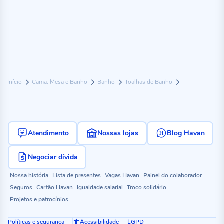
Início
Cama, Mesa e Banho
Banho
Toalhas de Banho
Atendimento
Nossas lojas
Blog Havan
Negociar dívida
Nossa história
Lista de presentes
Vagas Havan
Painel do colaborador
Seguros
Cartão Havan
Igualdade salarial
Troco solidário
Projetos e patrocínios
Políticas e segurança
Acessibilidade
LGPD