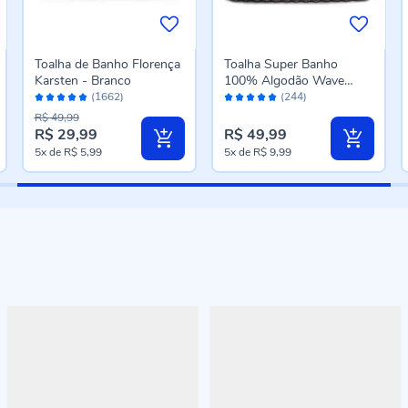
Toalha de Banho Florença
Toalha Super Banho
Karsten - Branco
100% Algodão Wave
Avaliação:
Avaliação:
Havan Casa 1 Pç -
(1662)
(244)
96%
98%
Chumbo New
R$ 49,99
R$ 29,99
R$ 49,99
Preço
5x
de
R$ 5,99
5x
de
R$ 9,99
especial