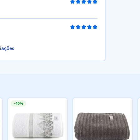
100%
100%
liações
-40%