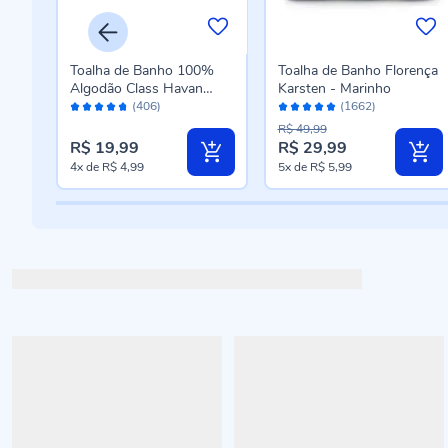
a
Toalha de Banho 100%
Toalha de Banho Florença
Algodão Class Havan
Karsten - Marinho
Avaliação:
Avaliação:
Casa - Branco
(406)
(1662)
94%
96%
R$ 49,99
R$ 19,99
R$ 29,99
Preço
4x
de
R$ 4,99
5x
de
R$ 5,99
especial