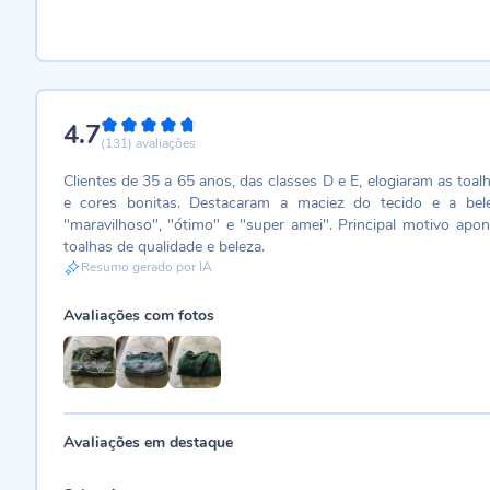
4.7
94%
(131)
avaliações
Clientes de 35 a 65 anos, das classes D e E, elogiaram as toa
e cores bonitas. Destacaram a maciez do tecido e a bele
"maravilhoso", "ótimo" e "super amei". Principal motivo apon
toalhas de qualidade e beleza.
Resumo gerado por IA
Avaliações com fotos
Avaliações em destaque