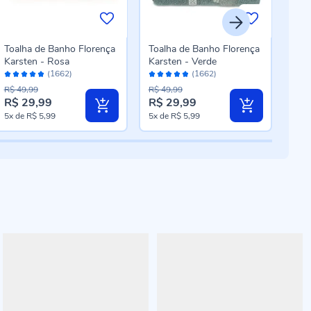
Toalha de Banho Florença
Toalha de Banho Florença
Toa
Karsten - Rosa
Karsten - Verde
Kars
Avaliação:
Avaliação:
Aval
(1662)
(1662)
96%
96%
96
R$ 49,99
R$ 49,99
R$ 4
R$ 29,99
R$ 29,99
R$ 
Preço
Preço
Pre
5x
de
R$ 5,99
5x
de
R$ 5,99
5x
d
especial
especial
esp