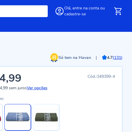
Olá,
entre
na conta
ou
cadastre-se
Só tem na Havan
|
4.7
(
131
)
4,99
349399-4
4,99
sem juros
Ver opções
es: