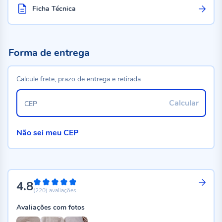
Ficha Técnica
Forma de entrega
Calcule frete, prazo de entrega e retirada
Calcular
CEP
Não sei meu CEP
4.8
96%
(220)
avaliações
Avaliações com fotos