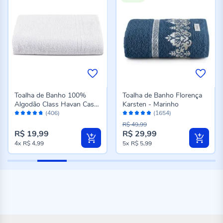
Toalha de Banho 100%
Toalha de Banho Florença
Algodão Class Havan Casa
Karsten - Marinho
Avaliação:
Avaliação:
- Branco
(406)
(1654)
94%
96%
R$ 49,99
R$ 19,99
R$ 29,99
Preço
4x
R$ 4,99
5x
R$ 5,99
especial