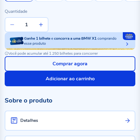
Quantidade
Ganhe
1
bilhete
e
concorra a uma BMW X1
comprando
esse produto
Você pode acumular até 1.250 bilhetes para concorrer
Comprar agora
Adicionar ao carrinho
Sobre o produto
Detalhes