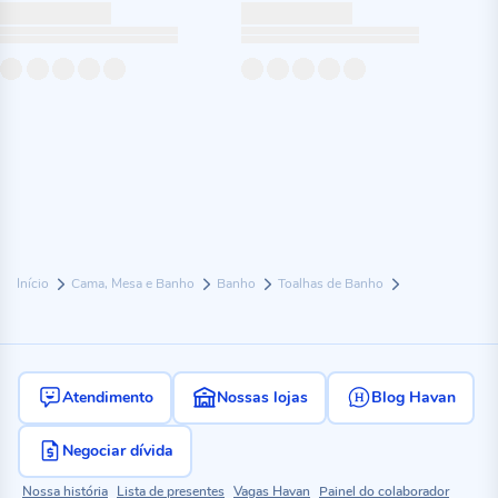
Início
Cama, Mesa e Banho
Banho
Toalhas de Banho
Atendimento
Nossas lojas
Blog Havan
Negociar dívida
Nossa história
Lista de presentes
Vagas Havan
Painel do colaborador