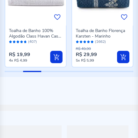
Toalha de Banho 100%
Toalha de Banho Florença
Algodão Class Havan Casa
Karsten - Marinho
Avaliação:
Avaliação:
- Branco
(407)
(1662)
94%
96%
R$ 49,99
R$ 19,99
R$ 29,99
Preço
4x
R$ 4,99
5x
R$ 5,99
especial