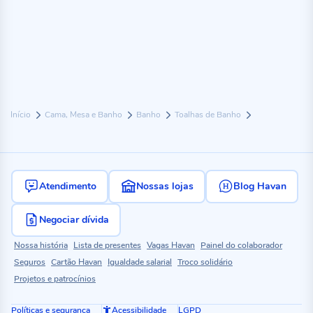
Início
Cama, Mesa e Banho
Banho
Toalhas de Banho
Atendimento
Nossas lojas
Blog Havan
Negociar dívida
Nossa história
Lista de presentes
Vagas Havan
Painel do colaborador
Seguros
Cartão Havan
Igualdade salarial
Troco solidário
Projetos e patrocínios
Políticas e segurança
Acessibilidade
LGPD