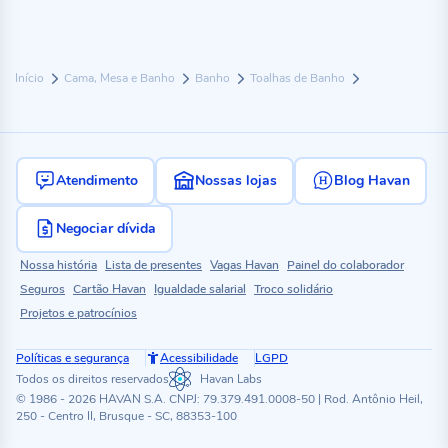
Início
Cama, Mesa e Banho
Banho
Toalhas de Banho
Atendimento
Nossas lojas
Blog Havan
Negociar dívida
Nossa história
Lista de presentes
Vagas Havan
Painel do colaborador
Seguros
Cartão Havan
Igualdade salarial
Troco solidário
Projetos e patrocínios
Políticas e segurança
Acessibilidade
LGPD
Todos os direitos reservados
Havan Labs
© 1986 - 2026 HAVAN S.A. CNPJ: 79.379.491.0008-50 | Rod. Antônio Heil,
250 - Centro II, Brusque - SC, 88353-100