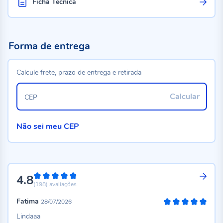
Ficha Técnica
Forma de entrega
Calcule frete, prazo de entrega e retirada
Calcular
CEP
Não sei meu CEP
4.8
96%
(198)
avaliações
Fatima
28/07/2026
100%
Lindaaa