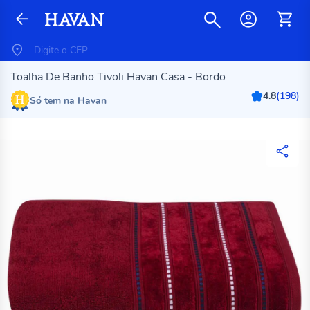
Toalha De Banho Tivoli Havan Casa - Bordo
4.8
(
198
)
Só tem na Havan