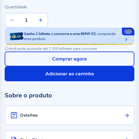
Quantidade
Ganhe
1
bilhete
e
concorra a uma BMW X1
comprando
esse produto
Você pode acumular até 1.250 bilhetes para concorrer
Comprar agora
Adicionar ao carrinho
Sobre o produto
Detalhes