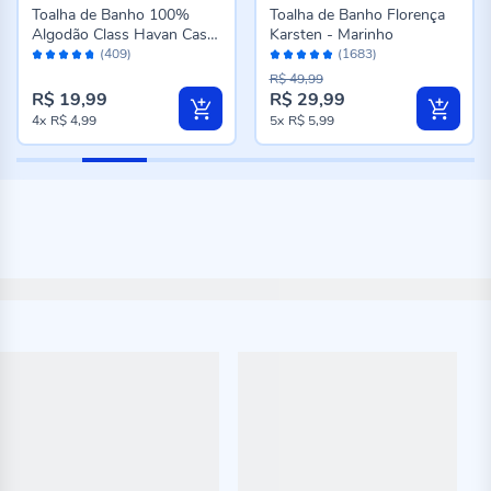
Toalha de Banho 100%
Toalha de Banho Florença
Algodão Class Havan Casa
Karsten - Marinho
Avaliação:
Avaliação:
- Branco
(409)
(1683)
94%
96%
R$ 49,99
R$ 19,99
R$ 29,99
Preço
4x
R$ 4,99
5x
R$ 5,99
especial