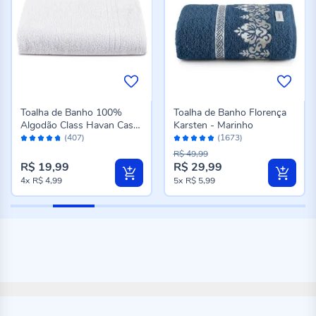
Toalha de Banho 100%
Toalha de Banho Florença
Algodão Class Havan Casa
Karsten - Marinho
Avaliação:
Avaliação:
- Branco
(407)
(1673)
94%
96%
R$ 49,99
R$ 19,99
R$ 29,99
Preço
4x
R$ 4,99
5x
R$ 5,99
especial