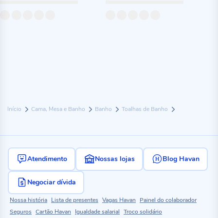
Início
Cama, Mesa e Banho
Banho
Toalhas de Banho
Atendimento
Nossas lojas
Blog Havan
Negociar dívida
Nossa história
Lista de presentes
Vagas Havan
Painel do colaborador
Seguros
Cartão Havan
Igualdade salarial
Troco solidário