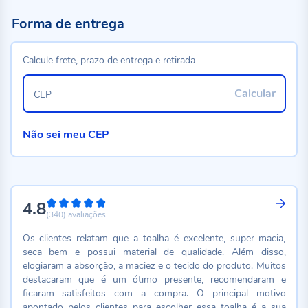
Forma de entrega
Calcule frete, prazo de entrega e retirada
Calcular
CEP
Não sei meu CEP
4.8
96%
(340)
avaliações
Os clientes relatam que a toalha é excelente, super macia,
seca bem e possui material de qualidade. Além disso,
elogiaram a absorção, a maciez e o tecido do produto. Muitos
destacaram que é um ótimo presente, recomendaram e
ficaram satisfeitos com a compra. O principal motivo
apontado pelos clientes para escolher essa toalha é a sua