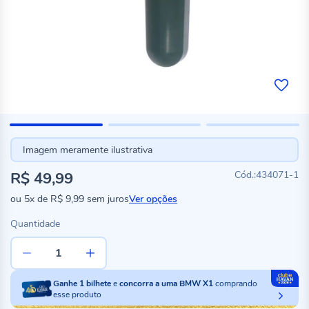
Imagem meramente ilustrativa
R$ 49,99
434071-1
ou
5x
de
R$ 9,99
sem juros
Ver opções
Quantidade
Ganhe
1
bilhete
e
concorra a uma BMW X1
comprando
esse produto