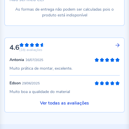
As formas de entrega não podem ser calculadas pois o
produto está indisponível
4.6
92%
(18)
avaliações
Antonia
16/07/2025
100%
Muito prática de montar, excelente.
Edson
29/06/2025
100%
Muito boa a qualidade do material
Ver todas as avaliações