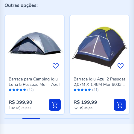
Outras opções:
Barraca para Camping Iglu
Barraca Iglu Azul 2 Pessoas
Luna 5 Pessoas Mor - Azul
2,07M X 1,48M Mor 9033 -
Avaliação:
Avaliação:
Azul
(42)
(21)
98%
98%
R$ 399,90
R$ 199,99
10x
R$ 39,99
5x
R$ 39,99