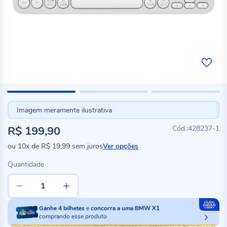
Imagem meramente ilustrativa
R$ 199,90
428237-1
ou
10x
de
R$ 19,99
sem juros
Ver opções
Quantidade
Ganhe
4
bilhetes
e
concorra a uma BMW X1
comprando esse produto