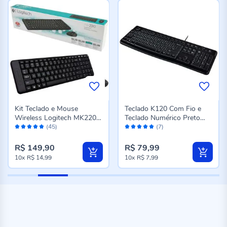
Kit Teclado e Mouse
Teclado K120 Com Fio e
Wireless Logitech MK220 -
Teclado Numérico Preto
Avaliação:
Avaliação:
DIVERSOS
Logitech - Preto
(45)
(7)
96%
98%
R$ 149,90
R$ 79,99
10x
R$ 14,99
10x
R$ 7,99