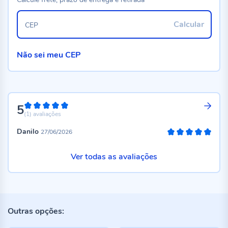
Calcular
CEP
Não sei meu CEP
5
100%
(1)
avaliações
Danilo
27/06/2026
100%
Ver todas as avaliações
Outras opções: