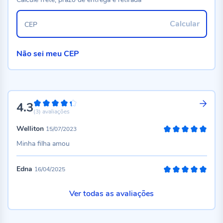
Calcular
CEP
Não sei meu CEP
4.3
86%
(3)
avaliações
Welliton
15/07/2023
100%
Minha filha amou
Edna
16/04/2025
100%
Ver todas as avaliações