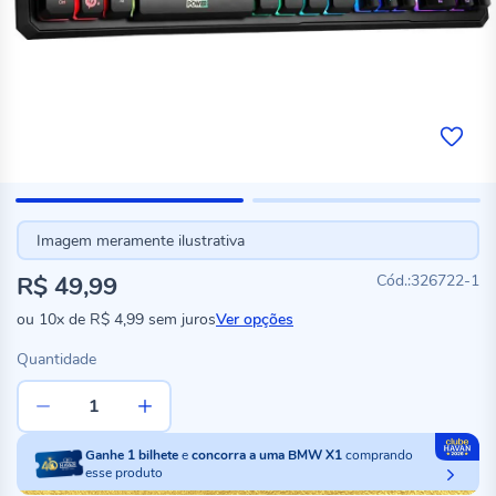
Imagem meramente ilustrativa
R$ 49,99
326722-1
ou
10x
de
R$ 4,99
sem juros
Ver opções
Quantidade
Ganhe
1
bilhete
e
concorra a uma BMW X1
comprando
esse produto