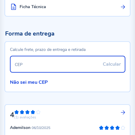
Ficha Técnica
Forma de entrega
Calcule frete, prazo de entrega e retirada
Calcular
CEP
Não sei meu CEP
4
80%
(1)
avaliações
Ademilson
06/10/2025
80%