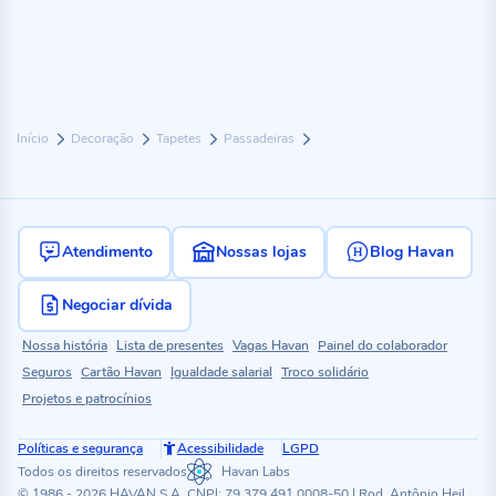
Início
Decoração
Tapetes
Passadeiras
Atendimento
Nossas lojas
Blog Havan
Negociar dívida
Nossa história
Lista de presentes
Vagas Havan
Painel do colaborador
Seguros
Cartão Havan
Igualdade salarial
Troco solidário
Projetos e patrocínios
Políticas e segurança
Acessibilidade
LGPD
Todos os direitos reservados
Havan Labs
© 1986 - 2026 HAVAN S.A. CNPJ: 79.379.491.0008-50 | Rod. Antônio Heil,