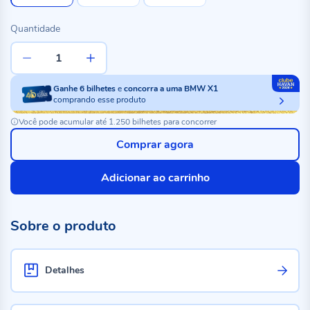
Quantidade
Ganhe
6
bilhetes
e
concorra a uma BMW X1
comprando esse produto
Você pode acumular até 1.250 bilhetes para concorrer
Comprar agora
Adicionar ao carrinho
Sobre o produto
Detalhes