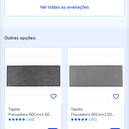
Ver todas as avaliações
Outras opções:
Tapete
Tapete
Passadeira 60Cmx1,50
Passadeira 60Cmx1,50
Avaliação:
Avaliação:
M Titanium Havan Casa -
M Titanium Havan Casa -
(260)
(260)
96%
96%
Preto
Cinza Novo