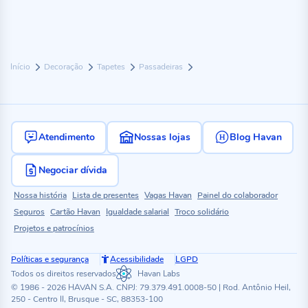
Início
Decoração
Tapetes
Passadeiras
Atendimento
Nossas lojas
Blog Havan
Negociar dívida
Nossa história
Lista de presentes
Vagas Havan
Painel do colaborador
Seguros
Cartão Havan
Igualdade salarial
Troco solidário
Projetos e patrocínios
Políticas e segurança
Acessibilidade
LGPD
Todos os direitos reservados
Havan Labs
© 1986 - 2026 HAVAN S.A. CNPJ: 79.379.491.0008-50 | Rod. Antônio Heil,
250 - Centro II, Brusque - SC, 88353-100