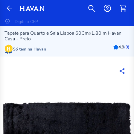
Tapete para Quarto e Sala Lisboa 60Cmx1,80 m Havan
Casa - Preto
4.9
(
9
)
Só tem na Havan