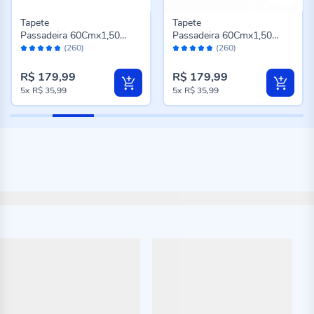
Tapete
Tapete
Passadeira 60Cmx1,50
Passadeira 60Cmx1,50
Avaliação:
Avaliação:
M Titanium Havan Casa -
M Titanium Havan Casa -
(260)
(260)
96%
96%
Preto
Cinza Novo
R$ 179,99
R$ 179,99
5x
R$ 35,99
5x
R$ 35,99