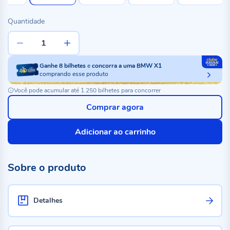
Quantidade
Ganhe
8
bilhetes
e
concorra a uma BMW X1
comprando esse produto
Você pode acumular até 1.250 bilhetes para concorrer
Comprar agora
Adicionar ao carrinho
Sobre o produto
Detalhes