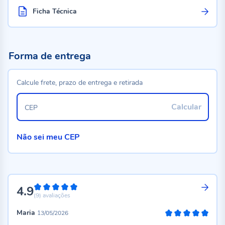
Ficha Técnica
Forma de entrega
Calcule frete, prazo de entrega e retirada
Calcular
CEP
Não sei meu CEP
4.9
98%
(9)
avaliações
Maria
13/05/2026
100%