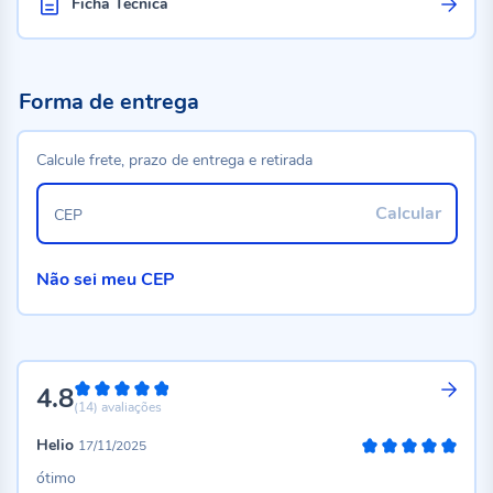
Ficha Técnica
Forma de entrega
Calcule frete, prazo de entrega e retirada
Calcular
CEP
Não sei meu CEP
4.8
96%
(14)
avaliações
Helio
17/11/2025
100%
ótimo