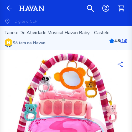
Tapete De Atividade Musical Havan Baby - Castelo
4.8
(
14
)
Só tem na Havan