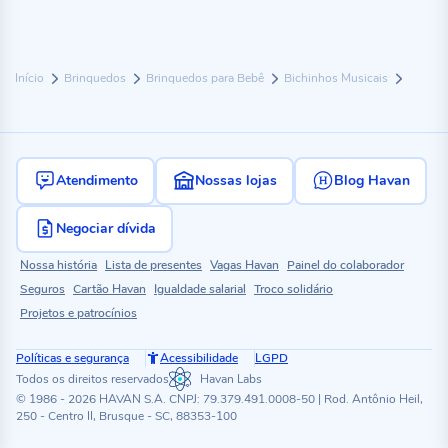
Início
Brinquedos
Brinquedos para Bebê
Bichinhos Musicais
Atendimento
Nossas lojas
Blog Havan
Negociar dívida
Nossa história
Lista de presentes
Vagas Havan
Painel do colaborador
Seguros
Cartão Havan
Igualdade salarial
Troco solidário
Projetos e patrocínios
Políticas e segurança
Acessibilidade
LGPD
Todos os direitos reservados
Havan Labs
© 1986 - 2026 HAVAN S.A. CNPJ: 79.379.491.0008-50 | Rod. Antônio Heil,
250 - Centro II, Brusque - SC, 88353-100