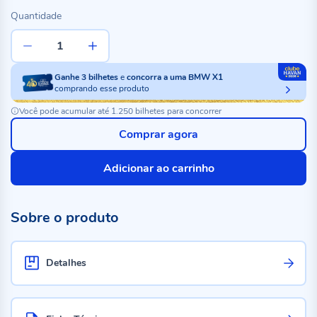
Quantidade
Ganhe
3
bilhetes
e
concorra a uma BMW X1
comprando esse produto
Você pode acumular até 1.250 bilhetes para concorrer
Comprar agora
Adicionar ao carrinho
Sobre o produto
Detalhes