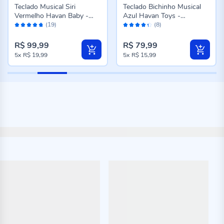
Teclado Musical Siri
Teclado Bichinho Musical
Vermelho Havan Baby -
Azul Havan Toys -
Avaliação:
Avaliação:
HBR0421
HBR0403
(19)
(8)
94%
86%
R$ 99,99
R$ 79,99
5x
R$ 19,99
5x
R$ 15,99