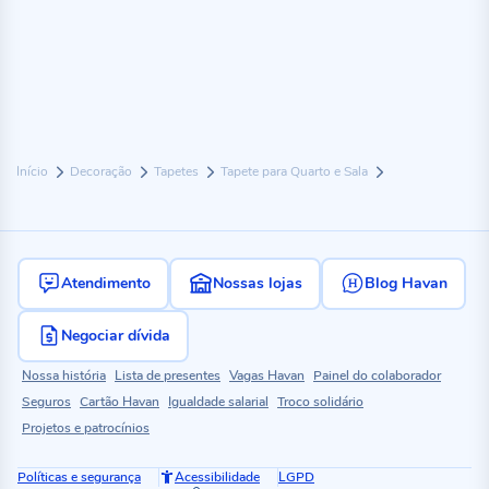
Início
Decoração
Tapetes
Tapete para Quarto e Sala
Atendimento
Nossas lojas
Blog Havan
Negociar dívida
Nossa história
Lista de presentes
Vagas Havan
Painel do colaborador
Seguros
Cartão Havan
Igualdade salarial
Troco solidário
Projetos e patrocínios
Políticas e segurança
Acessibilidade
LGPD