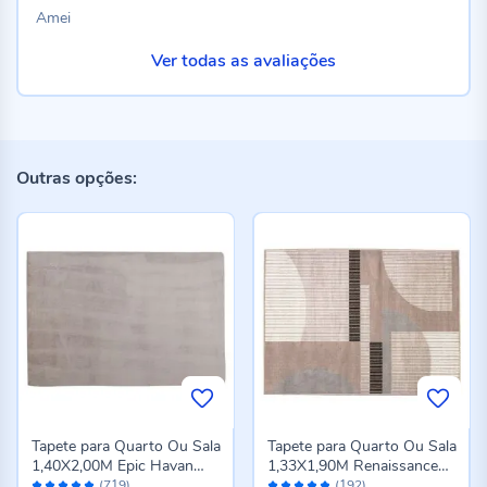
100%
Amei
Ver todas as avaliações
Outras opções:
Tapete para Quarto Ou Sala
Tapete para Quarto Ou Sala
1,40X2,00M Epic Havan
1,33X1,90M Renaissance
Avaliação:
Avaliação:
Casa - Cinza Novo
Havan Casa - Genova
(719)
(192)