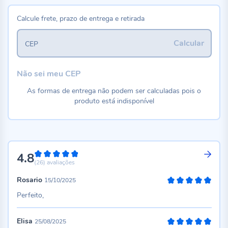
Calcule frete, prazo de entrega e retirada
Calcular
CEP
Não sei meu CEP
As formas de entrega não podem ser calculadas pois o
produto está indisponível
4.8
96%
(26)
avaliações
Rosario
15/10/2025
100%
Perfeito,
Elisa
25/08/2025