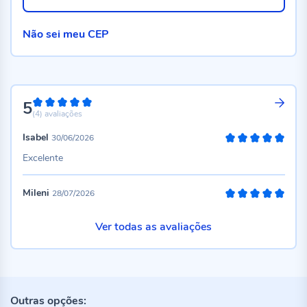
Não sei meu CEP
5
100%
(4)
avaliações
Isabel
30/06/2026
100%
Excelente
Mileni
28/07/2026
100%
Ver todas as avaliações
Outras opções: