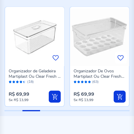
Organizador de Geladeira
Organizador De Ovos
Martiplast Ou Clear Fresh 5
Martiplast Ou Clear Fresh
Avaliação:
Avaliação:
Litros - Transparente
36 Unidades - Transparente
(18)
(63)
88%
96%
R$ 69,99
R$ 69,99
5x
R$ 13,99
5x
R$ 13,99