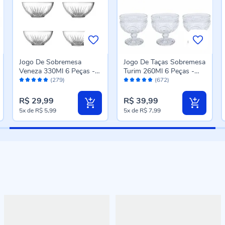
Jogo De Sobremesa
Jogo De Taças Sobremesa
Veneza 330Ml 6 Peças -
Turim 260Ml 6 Peças -
Avaliação:
Avaliação:
Havan Casa
Havan Casa
(279)
(672)
98%
98%
R$ 29,99
R$ 39,99
5x
de
R$ 5,99
5x
de
R$ 7,99