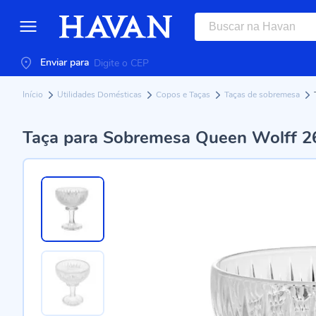
Enviar para
Início
Utilidades Domésticas
Copos e Taças
Taças de sobremesa
Taça para Sobremesa Queen Wolff 26