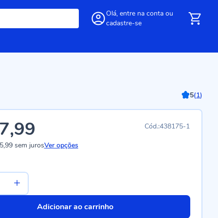
Olá,
entre
na conta
ou
cadastre-se
5
(
1
)
7,99
438175-1
5,99
sem juros
Ver opções
Adicionar ao carrinho