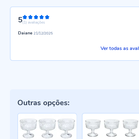
5
100%
(1)
avaliações
Daiane
21/12/2025
Ver todas as ava
Outras opções: