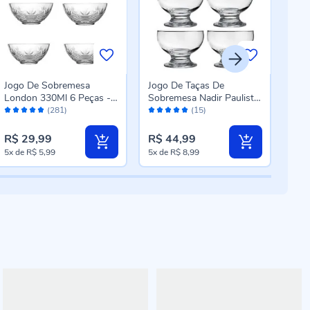
Jogo De Sobremesa
Jogo De Taças De
Taç
London 330Ml 6 Peças -
Sobremesa Nadir Paulista
190M
Avaliação:
Avaliação:
Aval
Havan Casa
- 6 Peças
(281)
(15)
98%
98%
20
R$ 29,99
R$ 44,99
R$ 
5x
de
R$ 5,99
5x
de
R$ 8,99
3x
d