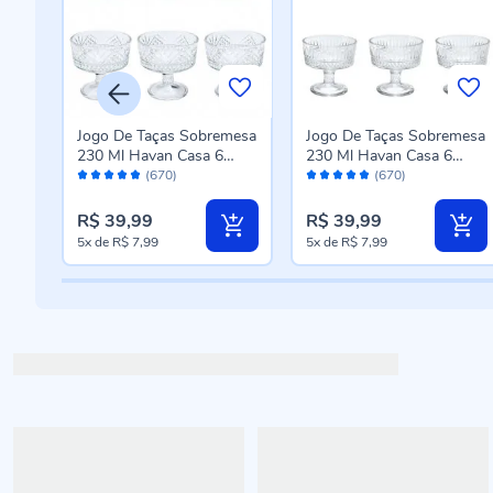
mesa
Jogo De Taças Sobremesa
Jogo De Taças Sobremesa
ças -
230 Ml Havan Casa 6
230 Ml Havan Casa 6
Avaliação:
Avaliação:
Peças - Berlim
Peças - Munique
(670)
(670)
96%
96%
R$ 39,99
R$ 39,99
5x
de
R$ 7,99
5x
de
R$ 7,99