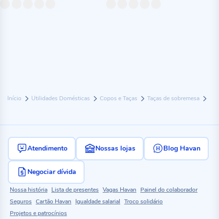
Início
Utilidades Domésticas
Copos e Taças
Taças de sobremesa
Atendimento
Nossas lojas
Blog Havan
Negociar dívida
Nossa história
Lista de presentes
Vagas Havan
Painel do colaborador
Seguros
Cartão Havan
Igualdade salarial
Troco solidário
Projetos e patrocínios