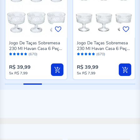
Jogo De Taças Sobremesa
Jogo De Taças Sobremesa
230 Ml Havan Casa 6 Peças
230 Ml Havan Casa 6 Peças
Avaliação:
Avaliação:
- Berlim
- Munique
(670)
(670)
96%
96%
R$ 39,99
R$ 39,99
5x
R$ 7,99
5x
R$ 7,99