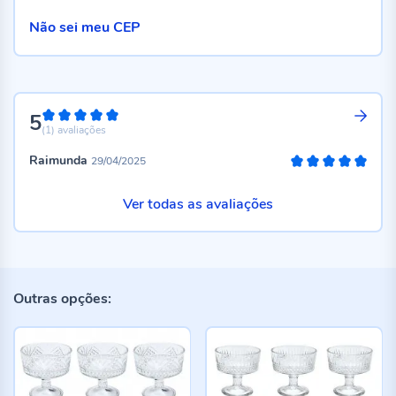
Não sei meu CEP
5
100%
(1)
avaliações
Raimunda
29/04/2025
100%
Ver todas as avaliações
Outras opções: