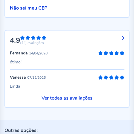
Não sei meu CEP
4.9
98%
(42)
avaliações
Fernanda
14/04/2026
100%
ótimo!
Vanessa
07/12/2025
100%
Linda
Ver todas as avaliações
Outras opções: