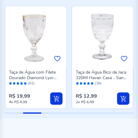
Taça de Água com Filete
Taça de Água Bico de Jaca
Dourado Diamond Lyor
320Ml Havan Casa - San
Avaliação:
Avaliação:
330Ml - Vidro
Luis
(61)
(36)
98%
98%
R$ 19,99
R$ 12,99
4x
R$ 4,99
2x
R$ 6,49